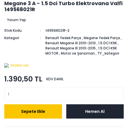
Megane 3 A - 1.5 Dci Turbo Elektrovana Valfi
149568021R
Yorum Yap
Stok Kodu
149568021R-2
Kategori
Renault Yedek Parça
,
Megane Yedek Parça
,
Renault Megane III 2010-2013
,
1.5 DCİ K9K
,
Renault Megane III 2013-2015
,
1.5 DCİ K9K
MOTOR
,
Motor ve Şanzıman
,
TY_kategori
Stokta var
1.390,50 TL
KDV DAHİL
Sepete Ekle
Hemen Al