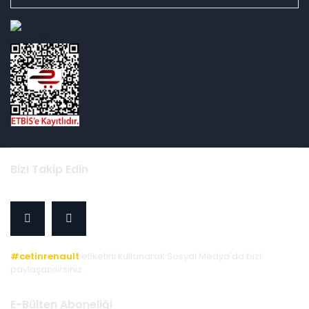
id="ETBIS">
Bizi Takip Edin
#cetinrenault
etiketini kullanarak Sosyal Medya'da bizi
paylaşabilirsiniz.
E-Bülten Aboneliği