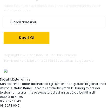
Haber listemize kayıt olarak bizden ve kampanyalarımızdan ilk
siz haberdar olun.
Kayıt Ol
Copyright 2021 Cetin Renault. Her Hakkı Saklıdır.
Tüm kredi kartı bilgileriniz 256Bit SSL sertifikası ile güvende.
Değerli Müşterilerimiz,
Son dönemde artan dolandırıcılık girişimlerine karşı sizleri bilgilendirmek
istiyoruz.
Çetin Renault
olarak sizinle iletişimde kullandığımız resmi
telefon numaralarımız ve e-posta adresimiz aşağıda belirtilmiştir:
0554 348 59 69
0537 327 13 43
0312 278 00 91