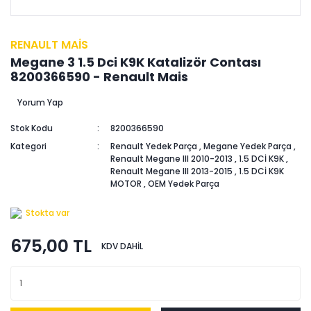
RENAULT MAİS
Megane 3 1.5 Dci K9K Katalizör Contası
8200366590 - Renault Mais
Yorum Yap
Stok Kodu
8200366590
Kategori
Renault Yedek Parça
,
Megane Yedek Parça
,
Renault Megane III 2010-2013
,
1.5 DCİ K9K
,
Renault Megane III 2013-2015
,
1.5 DCİ K9K
MOTOR
,
OEM Yedek Parça
Stokta var
675,00 TL
KDV DAHİL