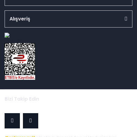
Alışveriş
id="ETBIS">
Bizi Takip Edin