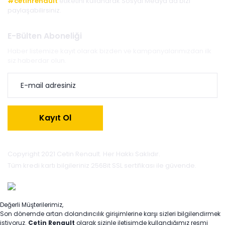
#cetinrenault
etiketini kullanarak Sosyal Medya'da bizi
paylaşabilirsiniz.
E-Bülten Aboneliği
Haber listemize kayıt olarak bizden ve kampanyalarımızdan ilk
siz haberdar olun.
Kayıt Ol
Copyright 2021 Cetin Renault. Her Hakkı Saklıdır.
Tüm kredi kartı bilgileriniz 256Bit SSL sertifikası ile güvende.
Değerli Müşterilerimiz,
Son dönemde artan dolandırıcılık girişimlerine karşı sizleri bilgilendirmek
istiyoruz.
Çetin Renault
olarak sizinle iletişimde kullandığımız resmi