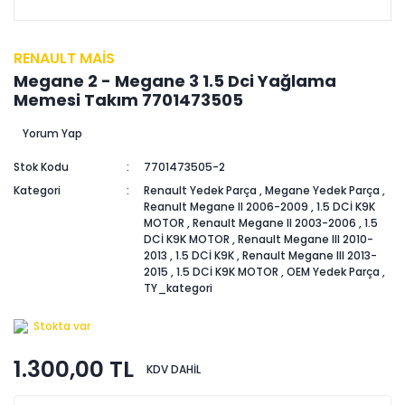
RENAULT MAİS
Megane 2 - Megane 3 1.5 Dci Yağlama
Memesi Takım 7701473505
Yorum Yap
Stok Kodu
7701473505-2
Kategori
Renault Yedek Parça
,
Megane Yedek Parça
,
Reanult Megane II 2006-2009
,
1.5 DCİ K9K
MOTOR
,
Renault Megane II 2003-2006
,
1.5
DCİ K9K MOTOR
,
Renault Megane III 2010-
2013
,
1.5 DCİ K9K
,
Renault Megane III 2013-
2015
,
1.5 DCİ K9K MOTOR
,
OEM Yedek Parça
,
TY_kategori
Stokta var
1.300,00 TL
KDV DAHİL