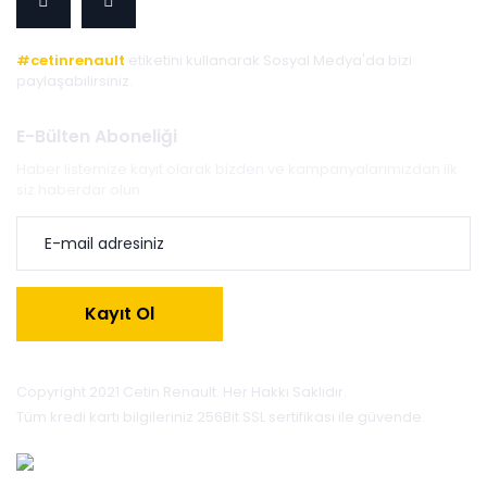
#cetinrenault
etiketini kullanarak Sosyal Medya'da bizi
paylaşabilirsiniz.
E-Bülten Aboneliği
Haber listemize kayıt olarak bizden ve kampanyalarımızdan ilk
siz haberdar olun.
Kayıt Ol
Copyright 2021 Cetin Renault. Her Hakkı Saklıdır.
Tüm kredi kartı bilgileriniz 256Bit SSL sertifikası ile güvende.