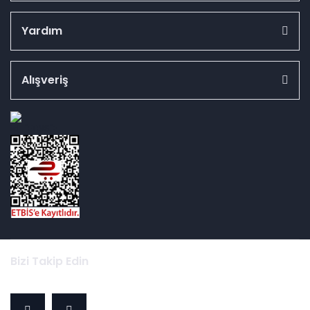
Yardım
Alışveriş
id="ETBIS">
Bizi Takip Edin