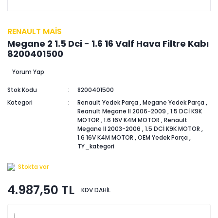
RENAULT MAİS
Megane 2 1.5 Dci - 1.6 16 Valf Hava Filtre Kabı
8200401500
Yorum Yap
Stok Kodu
8200401500
Kategori
Renault Yedek Parça
,
Megane Yedek Parça
,
Reanult Megane II 2006-2009
,
1.5 DCİ K9K
MOTOR
,
1.6 16V K4M MOTOR
,
Renault
Megane II 2003-2006
,
1.5 DCİ K9K MOTOR
,
1.6 16V K4M MOTOR
,
OEM Yedek Parça
,
TY_kategori
Stokta var
4.987,50 TL
KDV DAHİL