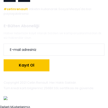
#cetinrenault
etiketini kullanarak Sosyal Medya'da bizi
paylaşabilirsiniz.
E-Bülten Aboneliği
Haber listemize kayıt olarak bizden ve kampanyalarımızdan ilk
siz haberdar olun.
Kayıt Ol
Copyright 2021 Cetin Renault. Her Hakkı Saklıdır.
Tüm kredi kartı bilgileriniz 256Bit SSL sertifikası ile güvende.
Değerli Müşterilerimiz,