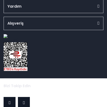
Yardım
Alışveriş
id="ETBIS">
Bizi Takip Edin