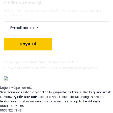
E-Bülten Aboneliği
Haber listemize kayıt olarak bizden ve kampanyalarımızdan ilk
siz haberdar olun.
Kayıt Ol
Copyright 2021 Cetin Renault. Her Hakkı Saklıdır.
Tüm kredi kartı bilgileriniz 256Bit SSL sertifikası ile güvende.
Değerli Müşterilerimiz,
Son dönemde artan dolandırıcılık girişimlerine karşı sizleri bilgilendirmek
istiyoruz.
Çetin Renault
olarak sizinle iletişimde kullandığımız resmi
telefon numaralarımız ve e-posta adresimiz aşağıda belirtilmiştir:
0554 348 59 69
0537 327 13 43