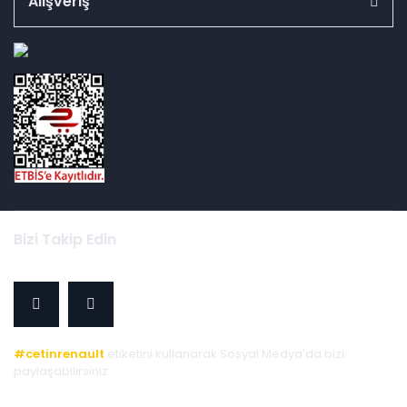
Alışveriş
id="ETBIS">
Bizi Takip Edin
#cetinrenault
etiketini kullanarak Sosyal Medya'da bizi
paylaşabilirsiniz.