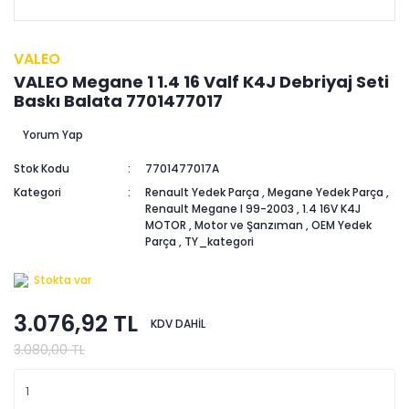
VALEO
VALEO Megane 1 1.4 16 Valf K4J Debriyaj Seti
Baskı Balata 7701477017
Yorum Yap
Stok Kodu
7701477017A
Kategori
Renault Yedek Parça
,
Megane Yedek Parça
,
Renault Megane I 99-2003
,
1.4 16V K4J
MOTOR
,
Motor ve Şanzıman
,
OEM Yedek
Parça
,
TY_kategori
Stokta var
3.076,92 TL
KDV DAHİL
3.080,00 TL