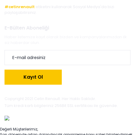
#cetinrenault
etiketini kullanarak Sosyal Medya'da bizi
paylaşabilirsiniz.
E-Bülten Aboneliği
Haber listemize kayıt olarak bizden ve kampanyalarımızdan ilk
siz haberdar olun.
Kayıt Ol
Copyright 2021 Cetin Renault. Her Hakkı Saklıdır.
Tüm kredi kartı bilgileriniz 256Bit SSL sertifikası ile güvende.
Değerli Müşterilerimiz,
Son dönemde artan dolandırıcılık girişimlerine karşı sizleri bilgilendirmek