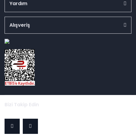
Yardım
Alışveriş
id="ETBIS">
Bizi Takip Edin