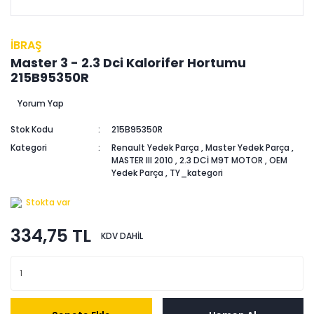
İBRAŞ
Master 3 - 2.3 Dci Kalorifer Hortumu
215B95350R
Yorum Yap
Stok Kodu
215B95350R
Kategori
Renault Yedek Parça
,
Master Yedek Parça
,
MASTER III 2010
,
2.3 DCİ M9T MOTOR
,
OEM
Yedek Parça
,
TY_kategori
Stokta var
334,75 TL
KDV DAHİL