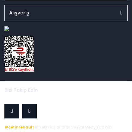
Alışveriş
id="ETBIS">
Bizi Takip Edin
#cetinrenault
etiketini kullanarak Sosyal Medya'da bizi