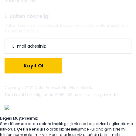
paylaşabilirsiniz.
E-Bülten Aboneliği
Haber listemize kayıt olarak bizden ve kampanyalarımızdan ilk
siz haberdar olun.
Kayıt Ol
Copyright 2021 Cetin Renault. Her Hakkı Saklıdır.
Tüm kredi kartı bilgileriniz 256Bit SSL sertifikası ile güvende.
Değerli Müşterilerimiz,
Son dönemde artan dolandırıcılık girişimlerine karşı sizleri bilgilendirmek
istiyoruz.
Çetin Renault
olarak sizinle iletişimde kullandığımız resmi
telefon numaralarımız ve e-posta adresimiz aşağıda belirtilmiştir: