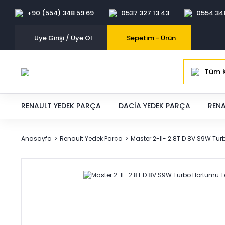
+90 (554) 348 59 69
0537 327 13 43
0554 34
Üye Girişi / Üye Ol
Sepetim -
Ürün
Tüm K
RENAULT YEDEK PARÇA
DACIA YEDEK PARÇA
RENA
Anasayfa
Renault Yedek Parça
Master 2-II- 2.8T D 8V S9W Tu