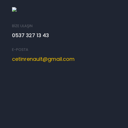
BİZE ULAŞIN
0537 327 13 43
E-POSTA
cetinrenault@gmail.com