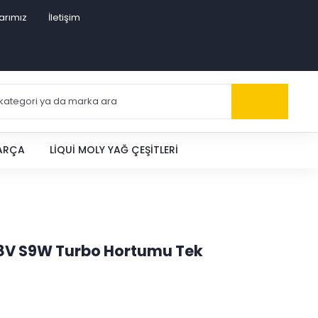
arımız
İletişim
PARÇA
LIQUI MOLY YAĞ ÇEŞITLERI
D 8V S9W Turbo Hortumu Tek