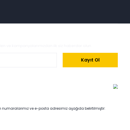
zden ve kampanyalarımızdan ilk siz haberdar olun.
Kayıt Ol
on numaralarımız ve e-posta adresimiz aşağıda belirtilmiştir: