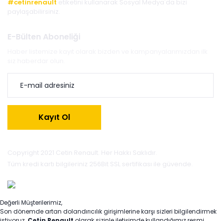
#cetinrenault
etiketini kullanarak Sosyal Medya'da bizi
paylaşabilirsiniz.
E-Bülten Aboneliği
Haber listemize kayıt olarak bizden ve kampanyalarımızdan ilk
siz haberdar olun.
Kayıt Ol
Copyright 2021 Cetin Renault. Her Hakkı Saklıdır.
Tüm kredi kartı bilgileriniz 256Bit SSL sertifikası ile güvende.
Değerli Müşterilerimiz,
Son dönemde artan dolandırıcılık girişimlerine karşı sizleri bilgilendirmek
istiyoruz.
Çetin Renault
olarak sizinle iletişimde kullandığımız resmi