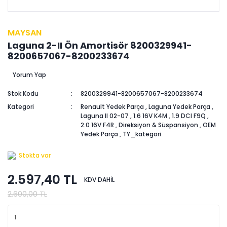
MAYSAN
Laguna 2-II Ön Amortisör 8200329941-
8200657067-8200233674
Yorum Yap
Stok Kodu
8200329941-8200657067-8200233674
Kategori
Renault Yedek Parça
,
Laguna Yedek Parça
,
Laguna II 02-07
,
1.6 16V K4M
,
1.9 DCI F9Q
,
2.0 16V F4R
,
Direksiyon & Süspansiyon
,
OEM
Yedek Parça
,
TY_kategori
Stokta var
2.597,40 TL
KDV DAHİL
2.600,00 TL