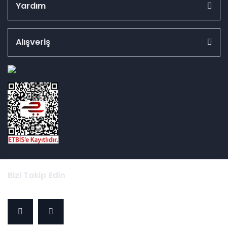
Yardım
Alışveriş
id="ETBIS">
Bizi Takip Edin