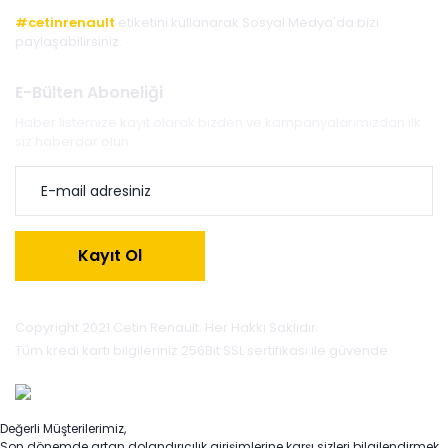
#cetinrenault
etiketini kullanarak Sosyal Medya'da bizi
paylaşabilirsiniz.
E-Bülten Aboneliği
Haber listemize kayıt olarak bizden ve kampanyalarımızdan ilk
siz haberdar olun.
Kayıt Ol
Copyright 2021 Cetin Renault. Her Hakkı Saklıdır.
Tüm kredi kartı bilgileriniz 256Bit SSL sertifikası ile güvende.
Değerli Müşterilerimiz,
Son dönemde artan dolandırıcılık girişimlerine karşı sizleri bilgilendirmek