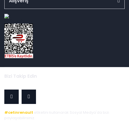
Alışveriş
id="ETBIS">
Bizi Takip Edin
#cetinrenault
etiketini kullanarak Sosyal Medya'da bizi
paylaşabilirsiniz.