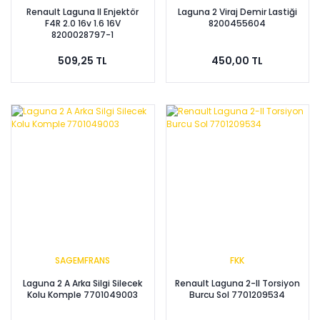
Renault Laguna II Enjektör
Laguna 2 Viraj Demir Lastiği
F4R 2.0 16v 1.6 16V
8200455604
8200028797-1
509,25 TL
450,00 TL
SAGEMFRANS
FKK
Laguna 2 A Arka Silgi Silecek
Renault Laguna 2-II Torsiyon
Kolu Komple 7701049003
Burcu Sol 7701209534