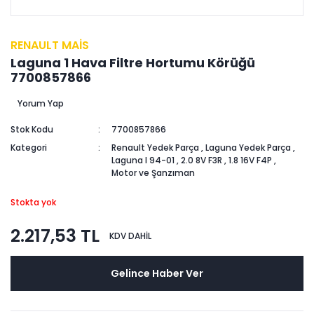
RENAULT MAİS
Laguna 1 Hava Filtre Hortumu Körüğü
7700857866
Yorum Yap
Stok Kodu
7700857866
Kategori
Renault Yedek Parça
,
Laguna Yedek Parça
,
Laguna I 94-01
,
2.0 8V F3R
,
1.8 16V F4P
,
Motor ve Şanzıman
Stokta yok
2.217,53 TL
KDV DAHİL
Gelince Haber Ver