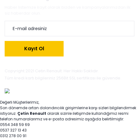
Haber listemize kayıt olarak bizden ve kampanyalarımızdan ilk
siz haberdar olun.
Kayıt Ol
Copyright 2021 Cetin Renault. Her Hakkı Saklıdır.
Tüm kredi kartı bilgileriniz 256Bit SSL sertifikası ile güvende.
Değerli Müşterilerimiz,
Son dönemde artan dolandırıcılık girişimlerine karşı sizleri bilgilendirmek
istiyoruz.
Çetin Renault
olarak sizinle iletişimde kullandığımız resmi
telefon numaralarımız ve e-posta adresimiz aşağıda belirtilmiştir:
0554 348 59 69
0537 327 13 43
0312 278 00 91