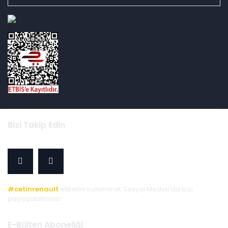
id="ETBIS">
Bizi Takip Edin
#cetinrenault
etiketini kullanarak Sosyal Medya'da bizi
paylaşabilirsiniz.
E-Bülten Aboneliği