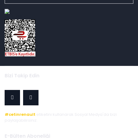
id="ETBIS">
Bizi Takip Edin
#cetinrenault
etiketini kullanarak Sosyal Medya'da bizi
paylaşabilirsiniz.
E-Bülten Aboneliği