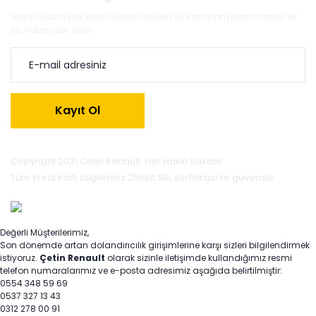
Haber listemize kayıt olarak bizden ve kampanyalarımızdan ilk
siz haberdar olun.
Kayıt Ol
Copyright 2021 Cetin Renault. Her Hakkı Saklıdır.
Tüm kredi kartı bilgileriniz 256Bit SSL sertifikası ile güvende.
Değerli Müşterilerimiz,
Son dönemde artan dolandırıcılık girişimlerine karşı sizleri bilgilendirmek
istiyoruz.
Çetin Renault
olarak sizinle iletişimde kullandığımız resmi
telefon numaralarımız ve e-posta adresimiz aşağıda belirtilmiştir:
0554 348 59 69
0537 327 13 43
0312 278 00 91