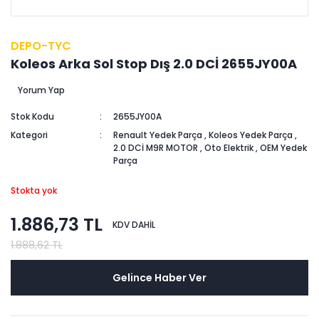
DEPO-TYC
Koleos Arka Sol Stop Dış 2.0 DCİ 2655JY00A
Yorum Yap
Stok Kodu
2655JY00A
Kategori
Renault Yedek Parça
,
Koleos Yedek Parça
,
2.0 DCİ M9R MOTOR
,
Oto Elektrik
,
OEM Yedek
Parça
Stokta yok
1.886,73 TL
KDV DAHİL
1.888,62 TL
Gelince Haber Ver