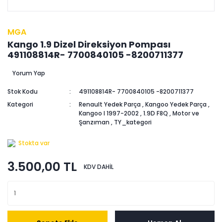
MGA
Kango 1.9 Dizel Direksiyon Pompası
491108814R- 7700840105 -8200711377
Yorum Yap
Stok Kodu
491108814R- 7700840105 -8200711377
Kategori
Renault Yedek Parça
,
Kangoo Yedek Parça
,
Kangoo I 1997-2002
,
1.9D F8Q
,
Motor ve
Şanzıman
,
TY_kategori
Stokta var
3.500,00 TL
KDV DAHİL