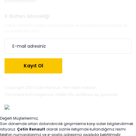
paylaşabilirsiniz.
E-Bülten Aboneliği
Haber listemize kayıt olarak bizden ve kampanyalarımızdan ilk
siz haberdar olun.
Kayıt Ol
Copyright 2021 Cetin Renault. Her Hakkı Saklıdır.
Tüm kredi kartı bilgileriniz 256Bit SSL sertifikası ile güvende.
Değerli Müşterilerimiz,
Son dönemde artan dolandırıcılık girişimlerine karşı sizleri bilgilendirmek
istiyoruz.
Çetin Renault
olarak sizinle iletişimde kullandığımız resmi
telefon numaralarımız ve e-posta adresimiz aşağıda belirtilmiştir: