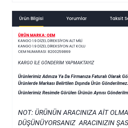
Ürün Bilgisi
Yorumlar
Taksit S
ÜRÜN MARKA: OEM
KANGO 1.9 DİZEL DİREKSİYON ALT MİLİ
KANGO 1.9 DİZEL DİREKSİYON ALT KOLU
OEM NUMARASI: 8200259869
KARGO İLE GÖNDERİM YAPMAKTAYIZ
Ürünlerimiz Adınıza Ya Da Firmanıza Faturalı Olarak Gö
Ürünlerde Markası Belirtilen Dışında Ürün Gönderilmez
Ürünlerimiz Resimde Görülen Ürünün Aynısı Gönderilm
NOT: ÜRÜNÜN ARACINIZA AİT OLMA
DÜŞÜNÜYORSANIZ ARACINIZIN ŞAS