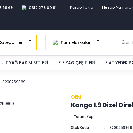
Kargo Takip
Hesap Numaral
8 59 69
0312 278 00 91
ategoriler
Tüm Markalar
ULT YAĞ BAKIM SETLERI
ELF YAĞ ÇEŞITLERI
FIAT YEDEK 
Mili 8200259869
OEM
Kango 1.9 Dizel Dir
Yorum Yap
Stok Kodu
8200259869