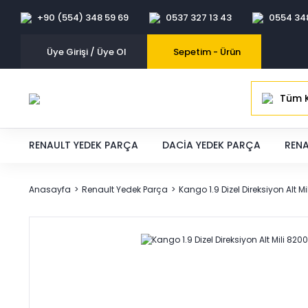
+90 (554) 348 59 69
0537 327 13 43
0554 34
Üye Girişi / Üye Ol
Sepetim -
Ürün
Tüm K
RENAULT YEDEK PARÇA
DACIA YEDEK PARÇA
RENA
Anasayfa
Renault Yedek Parça
Kango 1.9 Dizel Direksiyon Alt 