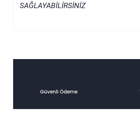
SAĞLAYABİLİRSİNİZ
Bu ürünün fiyat bilgisi, resim, ürün açıklamalarında ve diğer
Görüş ve önerileriniz için teşekkür ederiz.
Ürün resmi kalitesiz, bozuk veya görüntülenemiyor.
Ürün açıklamasında eksik bilgiler bulunuyor.
Ürün bilgilerinde hatalar bulunuyor.
Ürün fiyatı diğer sitelerden daha pahalı.
Güvenli Ödeme
Bu ürüne benzer farklı alternatifler olmalı.