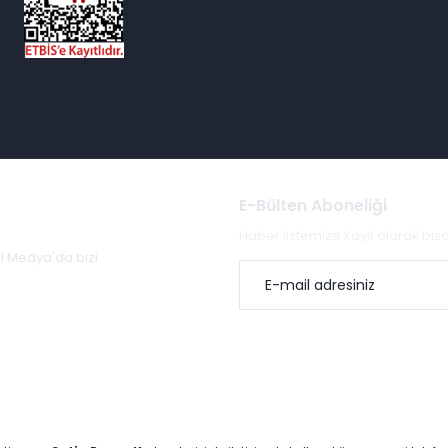
E-Bülten Aboneliği
Haber listemize kayıt olarak bi
al Medya'da bizi