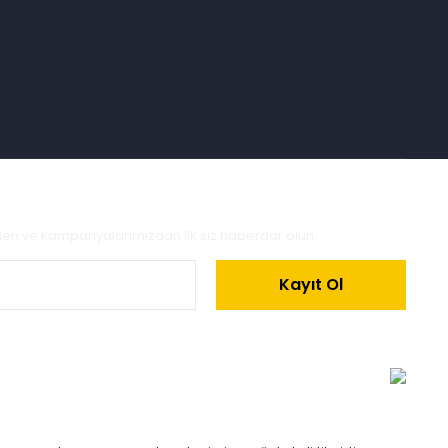
zden ve kampanyalarımızdan ilk siz haberdar olun.
Kayıt Ol