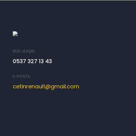
BİZE ULAŞIN
0537 327 13 43
E-POSTA
cetinrenault@gmail.com