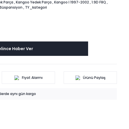
k Parça
,
Kangoo Yedek Parça
,
Kangoo I 1997-2002
,
1.9D F8Q
,
 Süspansiyon
,
TY_kategori
lince Haber Ver
Fiyat Alarmı
Ürünü Paylaş
işlerde aynı gün kargo