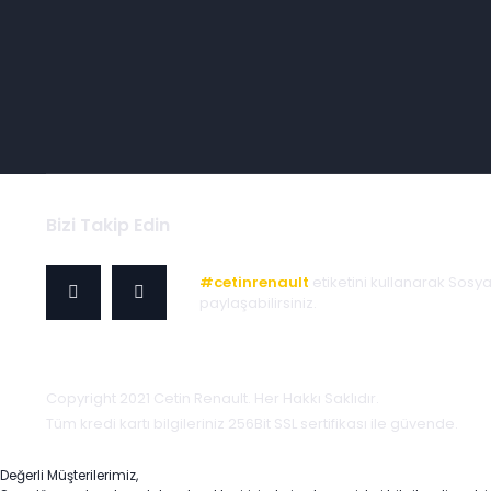
Bizi Takip Edin
#cetinrenault
etiketini kullanarak Sosy
paylaşabilirsiniz.
Copyright 2021 Cetin Renault. Her Hakkı Saklıdır.
Tüm kredi kartı bilgileriniz 256Bit SSL sertifikası ile güvende.
Değerli Müşterilerimiz,