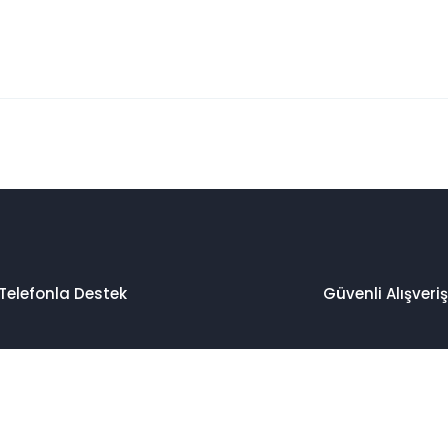
 konularda yetersiz gördüğünüz noktaları öneri formunu kullanarak taraf
Bu ürüne ilk yorumu siz yapın!
Yorum Yaz
Telefonla Destek
Güvenli Alışveriş
Gönder