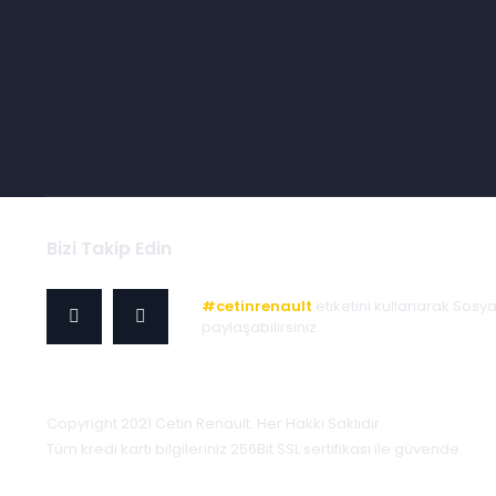
Bizi Takip Edin
#cetinrenault
etiketini kullanarak Sosy
paylaşabilirsiniz.
Copyright 2021 Cetin Renault. Her Hakkı Saklıdır.
Tüm kredi kartı bilgileriniz 256Bit SSL sertifikası ile güvende.