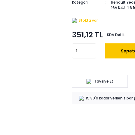
Kategori
Renault Yede
16V K4J
,
1.6 
Stokta var
351,12 TL
KDV DAHİL
Sepete
Tavsiye Et
15:30'a kadar verilen sipar