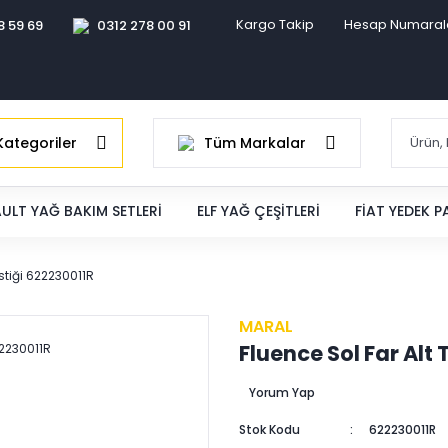
Kargo Takip
Hesap Numaral
8 59 69
0312 278 00 91
ategoriler
Tüm Markalar
ULT YAĞ BAKIM SETLERI
ELF YAĞ ÇEŞITLERI
FIAT YEDEK 
stiği 622230011R
MARAL
Fluence Sol Far Alt
Yorum Yap
Stok Kodu
622230011R