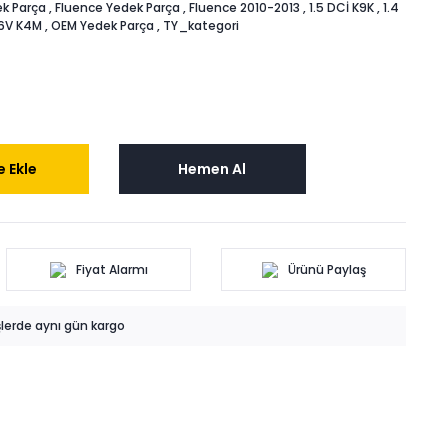
k Parça
,
Fluence Yedek Parça
,
Fluence 2010-2013
,
1.5 DCİ K9K
,
1.4
16V K4M
,
OEM Yedek Parça
,
TY_kategori
 Ekle
Hemen Al
Fiyat Alarmı
Ürünü Paylaş
işlerde aynı gün kargo