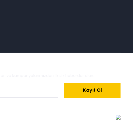
zden ve kampanyalarımızdan ilk siz haberdar olun.
Kayıt Ol