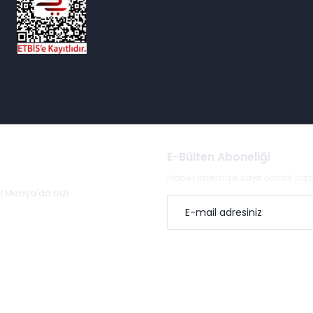
E-Bülten Aboneliği
Haber listemize kayıt olarak bi
al Medya'da bizi