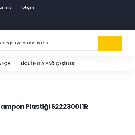
arımız
İletişim
PARÇA
LIQUI MOLY YAĞ ÇEŞITLERI
 Tampon Plastiği 622230011R