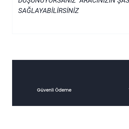
DÜŞÜNÜYORSANIZ ARACINIZIN ŞAS
SAĞLAYABİLİRSİNİZ
Bu ürünün fiyat bilgisi, resim, ürün açıklamalarında ve diğer
Görüş ve önerileriniz için teşekkür ederiz.
Ürün resmi kalitesiz, bozuk veya görüntülenemiyor.
Ürün açıklamasında eksik bilgiler bulunuyor.
Ürün bilgilerinde hatalar bulunuyor.
Ürün fiyatı diğer sitelerden daha pahalı.
Güvenli Ödeme
Bu ürüne benzer farklı alternatifler olmalı.