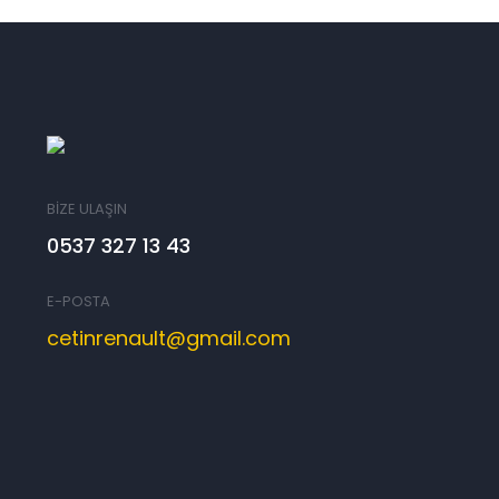
BİZE ULAŞIN
0537 327 13 43
E-POSTA
cetinrenault@gmail.com