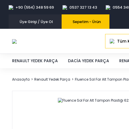
+90 (554) 348 59 69
0537 327 13 43
0554 34
Üye Girişi / Üye Ol
Sepetim -
Ürün
Tüm K
RENAULT YEDEK PARÇA
DACIA YEDEK PARÇA
RENA
Anasayfa
Renault Yedek Parça
Fluence Sol Far Alt Tampon Pla