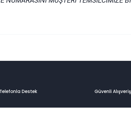
E NUMARASINI MÜŞTERİ TEMSİLCİMİZE B
 konularda yetersiz gördüğünüz noktaları öneri formunu kullanarak taraf
Bu ürüne ilk yorumu siz yapın!
Yorum Yaz
Telefonla Destek
Güvenli Alışveriş