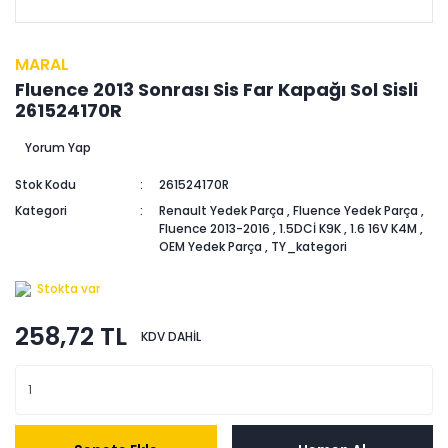
MARAL
Fluence 2013 Sonrası Sis Far Kapağı Sol Sisli
261524170R
Yorum Yap
Stok Kodu
261524170R
Kategori
Renault Yedek Parça
,
Fluence Yedek Parça
,
Fluence 2013-2016
,
1.5DCİ K9K
,
1.6 16V K4M
,
OEM Yedek Parça
,
TY_kategori
Stokta var
258,72 TL
KDV DAHİL