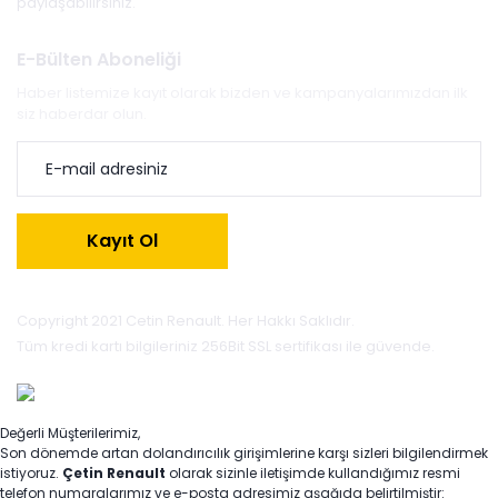
paylaşabilirsiniz.
E-Bülten Aboneliği
Haber listemize kayıt olarak bizden ve kampanyalarımızdan ilk
siz haberdar olun.
Kayıt Ol
Copyright 2021 Cetin Renault. Her Hakkı Saklıdır.
Tüm kredi kartı bilgileriniz 256Bit SSL sertifikası ile güvende.
Değerli Müşterilerimiz,
Son dönemde artan dolandırıcılık girişimlerine karşı sizleri bilgilendirmek
istiyoruz.
Çetin Renault
olarak sizinle iletişimde kullandığımız resmi
telefon numaralarımız ve e-posta adresimiz aşağıda belirtilmiştir: