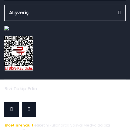
Alışveriş
id="ETBIS">
Bizi Takip Edin
#cetinrenault
etiketini kullanarak Sosyal Medya'da bizi