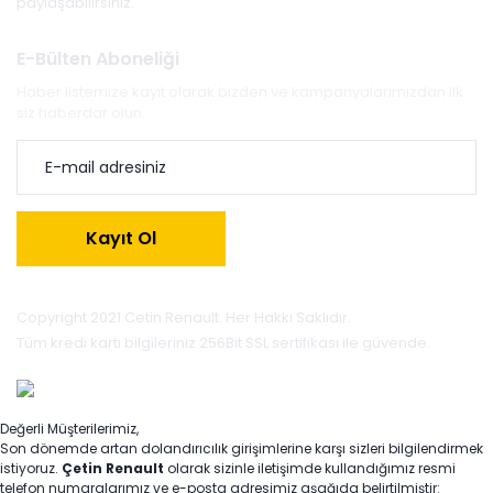
paylaşabilirsiniz.
E-Bülten Aboneliği
Haber listemize kayıt olarak bizden ve kampanyalarımızdan ilk
siz haberdar olun.
Kayıt Ol
Copyright 2021 Cetin Renault. Her Hakkı Saklıdır.
Tüm kredi kartı bilgileriniz 256Bit SSL sertifikası ile güvende.
Değerli Müşterilerimiz,
Son dönemde artan dolandırıcılık girişimlerine karşı sizleri bilgilendirmek
istiyoruz.
Çetin Renault
olarak sizinle iletişimde kullandığımız resmi
telefon numaralarımız ve e-posta adresimiz aşağıda belirtilmiştir: