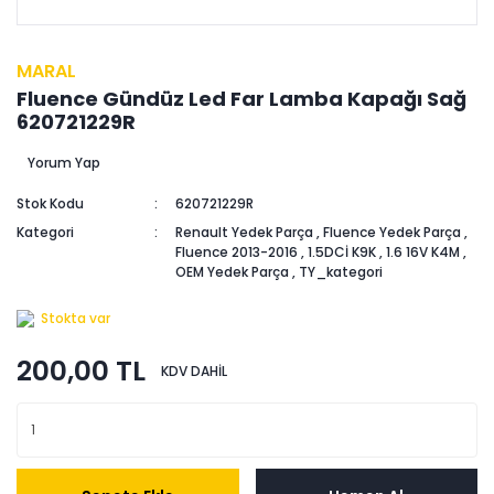
MARAL
Fluence Gündüz Led Far Lamba Kapağı Sağ
620721229R
Yorum Yap
Stok Kodu
620721229R
Kategori
Renault Yedek Parça
,
Fluence Yedek Parça
,
Fluence 2013-2016
,
1.5DCİ K9K
,
1.6 16V K4M
,
OEM Yedek Parça
,
TY_kategori
Stokta var
200,00 TL
KDV DAHİL