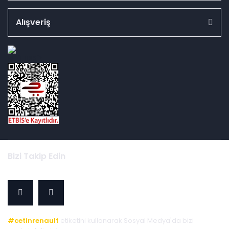
Alışveriş
id="ETBIS">
Bizi Takip Edin
#cetinrenault
etiketini kullanarak Sosyal Medya'da bizi