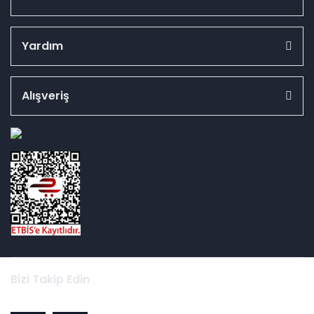
Yardım
Alışveriş
id="ETBIS">
Bizi Takip Edin