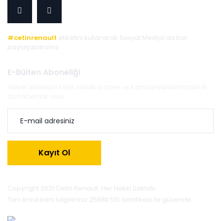
#cetinrenault
etiketini kullanarak Sosyal Medya'da bizi
paylaşabilirsiniz.
E-Bülten Aboneliği
Haber listemize kayıt olarak bizden ve kampanyalarımızdan ilk
siz haberdar olun.
Kayıt Ol
Copyright 2021 Cetin Renault. Her Hakkı Saklıdır.
Tüm kredi kartı bilgileriniz 256Bit SSL sertifikası ile güvende.