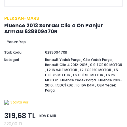
PLEKSAN-MARS
Fluence 2013 Sonrası Clio 4 Ön Panjur
Arması 628909470R
Yorum Yap
Stok Kodu
628909470R
Kategori
Renault Yedek Parça
,
Clio Yedek Parça
,
Renault Clio 4 2012-2016
,
0.9 TCE 90 MOTOR
,
1.2 16 VALF MOTOR
,
1.2 TCE 120 MOTOR
,
1.5
DCİ 75 MOTOR
,
1.5 DCİ 90 MOTOR
,
1.6 RS
MOTOR
,
Fluence Yedek Parça
,
Fluence 2013-
2016
,
1.5DCİ K9K
,
1.6 16V K4M
,
OEM Yedek
Parça
Stokta var
319,68 TL
KDV DAHİL
320,00 TL