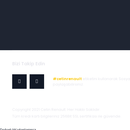
Bizi Takip Edin
#cetinrenault
etiketini kullanarak Sosy
paylaşabilirsiniz.
Copyright 2021 Cetin Renault. Her Hakkı Saklıdır.
Tüm kredi kartı bilgileriniz 256Bit SSL sertifikası ile güvende.
Değerli Müşterilerimiz,