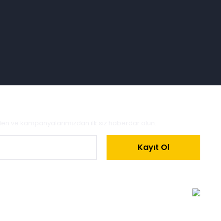
zden ve kampanyalarımızdan ilk siz haberdar olun.
Kayıt Ol