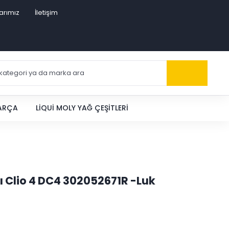
arımız
İletişim
PARÇA
LIQUI MOLY YAĞ ÇEŞITLERI
lı Clio 4 DC4 302052671R -Luk