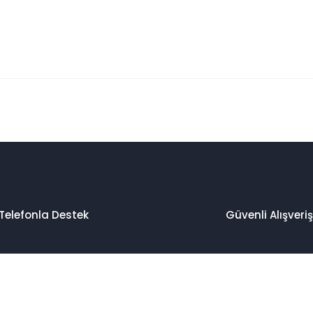
 konularda yetersiz gördüğünüz noktaları öneri formunu kullanarak taraf
Bu ürüne ilk yorumu siz yapın!
Yorum Yaz
Telefonla Destek
Güvenli Alışveriş