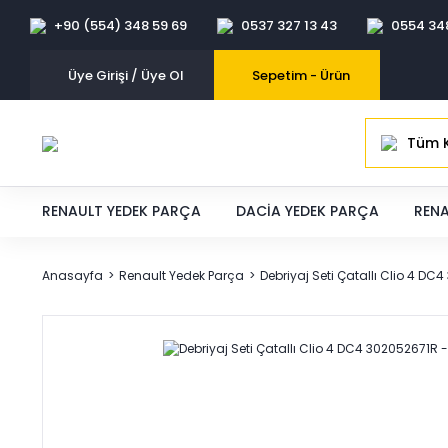
+90 (554) 348 59 69
0537 327 13 43
0554 34
Üye Girişi / Üye Ol
Sepetim -
Ürün
Tüm K
RENAULT YEDEK PARÇA
DACIA YEDEK PARÇA
RENA
Anasayfa
Renault Yedek Parça
Debriyaj Seti Çatallı Clio 4 D