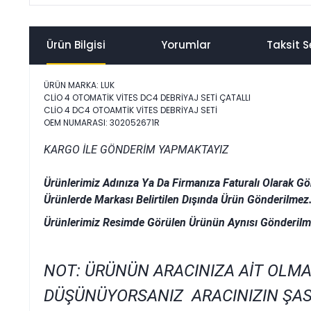
Ürün Bilgisi
Yorumlar
Taksit S
ÜRÜN MARKA: LUK
CLİO 4 OTOMATİK VİTES DC4 DEBRİYAJ SETİ ÇATALLI
CLİO 4 DC4 OTOAMTİK VİTES DEBRİYAJ SETİ
OEM NUMARASI: 302052671R
KARGO İLE GÖNDERİM YAPMAKTAYIZ
Ürünlerimiz Adınıza Ya Da Firmanıza Faturalı Olarak Gö
Ürünlerde Markası Belirtilen Dışında Ürün Gönderilmez
Ürünlerimiz Resimde Görülen Ürünün Aynısı Gönderilm
NOT: ÜRÜNÜN ARACINIZA AİT OLMA
DÜŞÜNÜYORSANIZ ARACINIZIN ŞAS