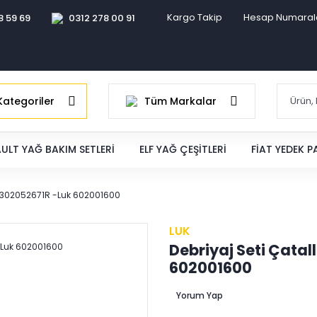
Kargo Takip
Hesap Numaral
8 59 69
0312 278 00 91
ategoriler
Tüm Markalar
ULT YAĞ BAKIM SETLERI
ELF YAĞ ÇEŞITLERI
FIAT YEDEK 
C4 302052671R -Luk 602001600
LUK
Debriyaj Seti Çatal
602001600
Yorum Yap