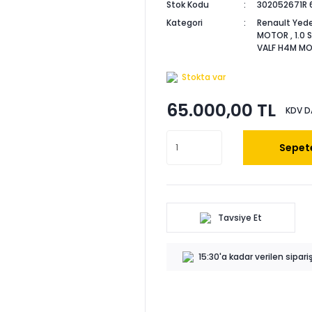
Stok Kodu
302052671R 
Kategori
Renault Yede
MOTOR
,
1.0
VALF H4M M
Stokta var
65.000,00 TL
KDV D
Sepete
Tavsiye Et
15:30'a kadar verilen sipar