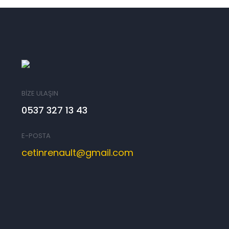
BİZE ULAŞIN
0537 327 13 43
E-POSTA
cetinrenault@gmail.com