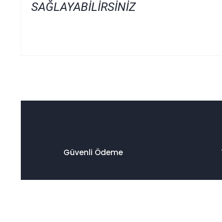
SAĞLAYABİLİRSİNİZ
Bu ürünün fiyat bilgisi, resim, ürün açıklamalarında ve diğer
Görüş ve önerileriniz için teşekkür ederiz.
Ürün resmi kalitesiz, bozuk veya görüntülenemiyor.
Ürün açıklamasında eksik bilgiler bulunuyor.
Ürün bilgilerinde hatalar bulunuyor.
Ürün fiyatı diğer sitelerden daha pahalı.
Güvenli Ödeme
Bu ürüne benzer farklı alternatifler olmalı.