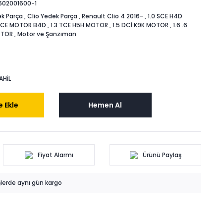
602001600-1
k Parça
,
Clio Yedek Parça
,
Renault Clio 4 2016-
,
1.0 SCE H4D
 SCE MOTOR B4D
,
1.3 TCE H5H MOTOR
,
1.5 DCİ K9K MOTOR
,
1.6 .6
OTOR
,
Motor ve Şanzıman
AHİL
 Ekle
Hemen Al
Fiyat Alarmı
Ürünü Paylaş
işlerde aynı gün kargo