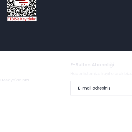
E-Bülten Aboneliği
Haber listemize kayıt olarak bi
al Medya'da bizi