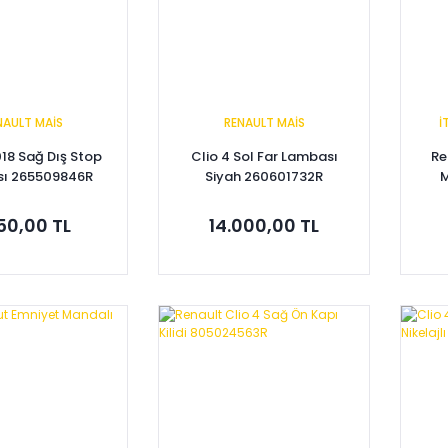
NAULT MAİS
RENAULT MAİS
İ
018 Sağ Dış Stop
Clio 4 Sol Far Lambası
Re
ı 265509846R
Siyah 260601732R
M
150,00 TL
14.000,00 TL
pete Ekle
Sepete Ekle