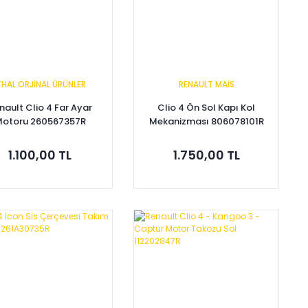
THAL ORJİNAL ÜRÜNLER
RENAULT MAİS
nault Clio 4 Far Ayar
Clio 4 Ön Sol Kapı Kol
otoru 260567357R
Mekanizması 806078101R
1.100,00 TL
1.750,00 TL
Sepete Ekle
Sepete Ekle