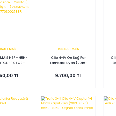
NAULT MAİS
RENAULT MAİS
MAİS H5F - H5H-
Clio 4-IV Ön Sağ Far
Cli
.3TCE - 1.0TCE -
Lambası Siyah (2016-
B
 IV - KADJAR -
2020) 260103421R -
R - CLİO V -
Renault Mais
50,00 TL
9.700,00 TL
aim - Kasnak -
 GÜÇLENDİRİLMİŞ
 210512523R -
0107490R -
03002788R
pete Ekle
Sepete Ekle