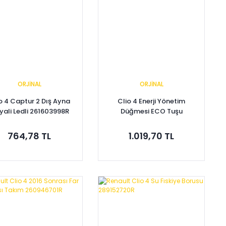
ORJİNAL
ORJİNAL
o 4 Captur 2 Dış Ayna
Clio 4 Enerji Yönetim
yali Ledli 261603998R
Düğmesi ECO Tuşu
251B45280R
764,78 TL
1.019,70 TL
Sepete Ekle
Sepete Ekle