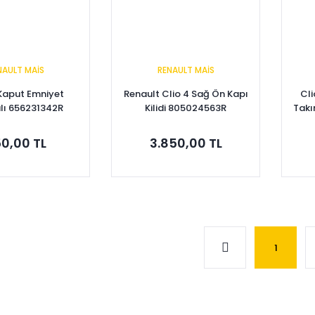
NAULT MAİS
RENAULT MAİS
 Kaput Emniyet
Renault Clio 4 Sağ Ön Kapı
Cli
ı 656231342R
Kilidi 805024563R
Takı
0,00 TL
3.850,00 TL
pete Ekle
Sepete Ekle
1