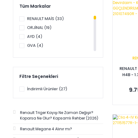
Tüm Markalar
RENAULT MAİS (33)
ORJİNAL (19)
AYD (4)
GVA (4)
MGA (4)
RE
İTHAL ORJİNAL ÜRÜNLER (3)
RENAULT 
SAGEMFRANS (3)
H4B - 1
Filtre Seçenekleri
MEGANE
ALPER (2)
CAPTU
İndirimli Ürünler (27)
9.7
ÖZDE ANIL (2)
Devird
SPK (2)
Civata (
SET )
ÜÇEL (2)
21
Renault Triger Kayışı Ne Zaman Değişir?
VALEO (2)
77
Koparsa Ne Olur? Kapsamlı Rehber (2026)
Se
YERLİ KAPORTA (2)
Renault Megane 4 Alınır mı?
ZENON (2)