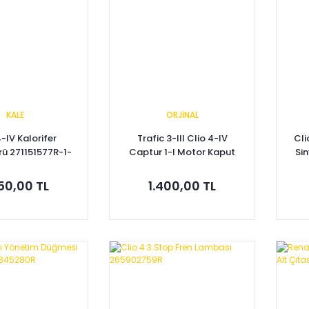
KALE
ORJİNAL
4-IV Kalorifer
Trafic 3-III Clio 4-IV
Cli
ü 271151577R-1-
Captur 1-I Motor Kaput
Sin
KALE
Kilidi (2013-2020)
656011705R -Orijinal Yedek
450,00 TL
1.400,00 TL
Parça
pete Ekle
Sepete Ekle