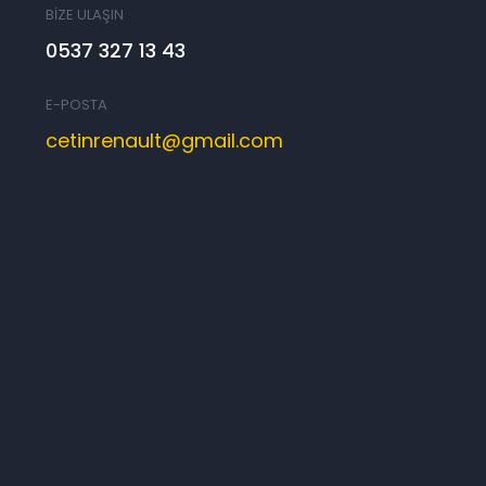
BİZE ULAŞIN
0537 327 13 43
E-POSTA
cetinrenault@gmail.com