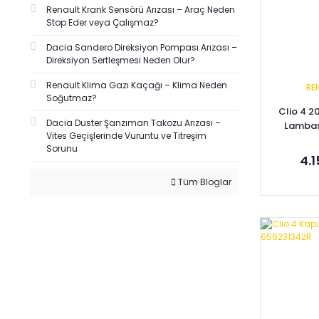
Renault Krank Sensörü Arızası – Araç Neden
Stop Eder veya Çalışmaz?
Dacia Sandero Direksiyon Pompası Arızası –
Direksiyon Sertleşmesi Neden Olur?
Renault Klima Gazı Kaçağı – Klima Neden
RE
Soğutmaz?
Clio 4 2
Dacia Duster Şanzıman Takozu Arızası –
Lambas
Vites Geçişlerinde Vuruntu ve Titreşim
Sorunu
4.
Tüm Bloglar
Se