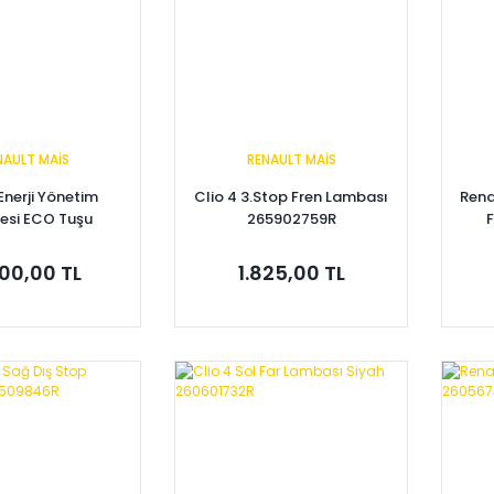
NAULT MAİS
RENAULT MAİS
 Enerji Yönetim
Clio 4 3.Stop Fren Lambası
Rena
si ECO Tuşu
265902759R
F
1B45280R
00,00 TL
1.825,00 TL
pete Ekle
Sepete Ekle