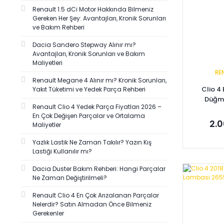
MASTER (1)
Renault 1.5 dCi Motor Hakkında Bilmeniz
OKSA (1)
Gereken Her Şey: Avantajları, Kronik Sorunları
ve Bakım Rehberi
OZAR (1)
Dacia Sandero Stepway Alınır mı?
PUGA (1)
Avantajları, Kronik Sorunları ve Bakım
RAPRO (1)
Maliyetleri
RE
VİEWMAX (1)
Renault Megane 4 Alınır mı? Kronik Sorunları,
Clio 4
Yakıt Tüketimi ve Yedek Parça Rehberi
YERLİ ÜRETİM (1)
Düğme
YTT (1)
Renault Clio 4 Yedek Parça Fiyatları 2026 –
25
En Çok Değişen Parçalar ve Ortalama
2.0
Maliyetler
Yazlık Lastik Ne Zaman Takılır? Yazın Kış
Lastiği Kullanılır mı?
Dacia Duster Bakım Rehberi: Hangi Parçalar
Se
Ne Zaman Değiştirilmeli?
Renault Clio 4 En Çok Arızalanan Parçalar
Nelerdir? Satın Almadan Önce Bilmeniz
Gerekenler