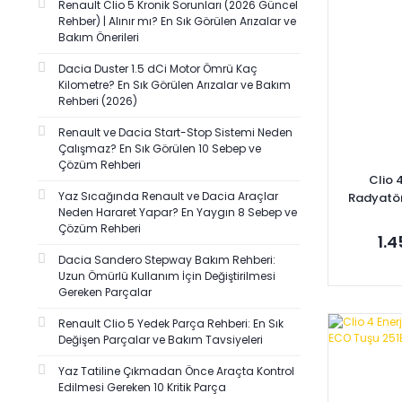
Renault Clio 5 Kronik Sorunları (2026 Güncel
AFT (1)
Rehber) | Alınır mı? En Sık Görülen Arızalar ve
Bakım Önerileri
BARAN (1)
BOSCH (1)
Dacia Duster 1.5 dCi Motor Ömrü Kaç
Kilometre? En Sık Görülen Arızalar ve Bakım
DE-GA (1)
Rehberi (2026)
DÖRTEL (1)
Renault ve Dacia Start-Stop Sistemi Neden
GB (1)
Çalışmaz? En Sık Görülen 10 Sebep ve
Çözüm Rehberi
GRAT-RBW SİLECEK (1)
Clio 
Yaz Sıcağında Renault ve Dacia Araçlar
Radyatör
GUA (1)
Neden Hararet Yapar? En Yaygın 8 Sebep ve
HUTCHINSON (1)
Çözüm Rehberi
1.
İTHAL (1)
Dacia Sandero Stepway Bakım Rehberi:
Uzun Ömürlü Kullanım İçin Değiştirilmesi
KALE (1)
Gereken Parçalar
KALE BALATA (1)
Renault Clio 5 Yedek Parça Rehberi: En Sık
LDM (1)
Se
Değişen Parçalar ve Bakım Tavsiyeleri
LUK (1)
Yaz Tatiline Çıkmadan Önce Araçta Kontrol
MARAL (1)
Edilmesi Gereken 10 Kritik Parça