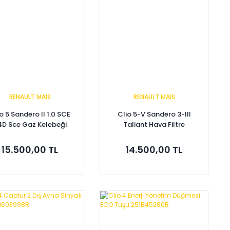
RENAULT MAİS
RENAULT MAİS
o 5 Sandero II 1.0 SCE
Clio 5-V Sandero 3-III
4D Sce Gaz Kelebeği
Taliant Hava Filtre
161204132R
Hortumu 1.0 Tce H4D
165750995R -Renault Mais
15.500,00 TL
14.500,00 TL
Sepete Ekle
Sepete Ekle