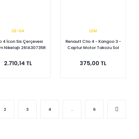
DE-GA
LDM
o 4 İcon Sis Çerçevesi
Renault Clio 4 - Kangoo 3 -
m Nikelajlı 261A30735R
Captur Motor Takozu Sol
112202847R
2.710,14 TL
375,00 TL
Sepete Ekle
Sepete Ekle
2
3
4
..
6