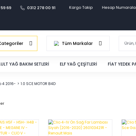
Kargo Takip
Hesap Numarala
 59 69
0312 278 00 91
ategoriler
Tüm Markalar
ULT YAĞ BAKIM SETLERI
ELF YAĞ ÇEŞITLERI
FIAT YEDEK 
o 4 2016-
1.0 SCE MOTOR B4D
ler