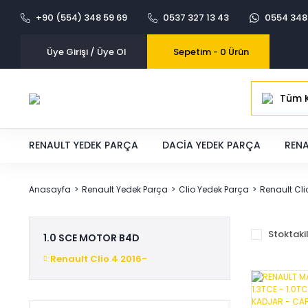
+90 (554) 348 59 69
0537 327 13 43
0554 348
Üye Girişi / Üye Ol
Sepetim -
0
Ürün
Tüm K
RENAULT YEDEK PARÇA
DACIA YEDEK PARÇA
RENA
Anasayfa
Renault Yedek Parça
Clio Yedek Parça
Renault Cli
Stoktaki
1.0 SCE MOTOR B4D
Renault Clio 4 2016-