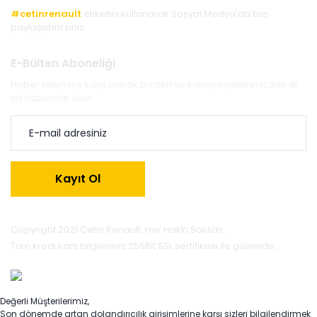
#cetinrenault
etiketini kullanarak Sosyal Medya'da bizi
paylaşabilirsiniz.
E-Bülten Aboneliği
Haber listemize kayıt olarak bizden ve kampanyalarımızdan ilk
siz haberdar olun.
Kayıt Ol
Copyright 2021 Cetin Renault. Her Hakkı Saklıdır.
Tüm kredi kartı bilgileriniz 256Bit SSL sertifikası ile güvende.
Değerli Müşterilerimiz,
Son dönemde artan dolandırıcılık girişimlerine karşı sizleri bilgilendirmek