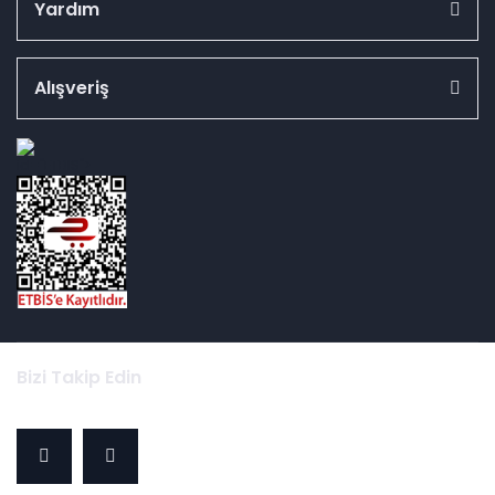
Yardım
Alışveriş
id="ETBIS">
Bizi Takip Edin