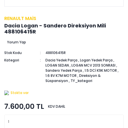
RENAULT MAİS
Dacia Logan - Sandero Direksiyon Mili
488106415R
Yorum Yap
Stok Kodu
488106415R
Kategori
Dacia Yedek Parça
,
Logan Yedek Parça
,
LOGAN SEDAN
,
LOGAN MCV 2013 SONRASI
,
Sandero Yedek Parça
,
1.5 DCİ K9K MOTOR
,
1.6 8V K7M MOTOR
,
Direksiyon &
Süspansiyon
,
TY_kategori
Stokta var
7.600,00 TL
KDV DAHİL