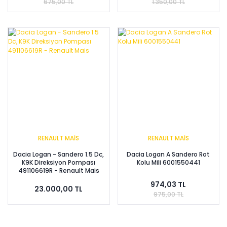
675,00 TL
1.350,00 TL
RENAULT MAİS
RENAULT MAİS
Dacia Logan - Sandero 1.5 Dc,
Dacia Logan A Sandero Rot
K9K Direksiyon Pompası
Kolu Mili 6001550441
491106619R - Renault Mais
974,03 TL
23.000,00 TL
975,00 TL