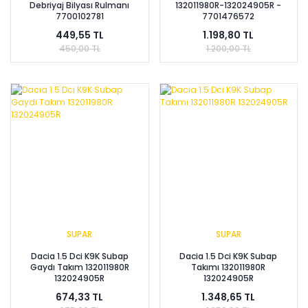
Debriyaj Bilyası Rulmanı
132011980R-132024905R -
7700102781
7701476572
449,55 TL
1.198,80 TL
450,00 TL
1.200,00 TL
SUPAR
SUPAR
Dacia 1.5 Dci K9K Subap
Dacia 1.5 Dci K9K Subap
Gaydı Takım 132011980R
Takımı 132011980R
132024905R
132024905R
674,33 TL
1.348,65 TL