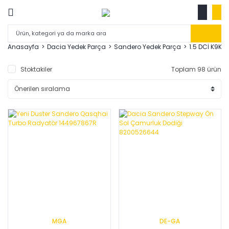
Anasayfa
Dacia Yedek Parça
Sandero Yedek Parça
1.5 DCİ K9K 
Stoktakiler
Toplam 98 ürün
MGA
DE-GA