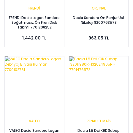
FRENDİ
ORJİNAL
FRENDİ Dacia Logan Sandero
Dacia Sandero Ön Panjur Üst
Soğutmasız Ön Fren Disk
Nikelajı 8200763573
Takımı 7701208252
1.442,00 TL
963,05 TL
VALEO
RENAULT MAİS
VALEO Dacia Sandero Logan
Dacia 1.5 Dci K9K Subap