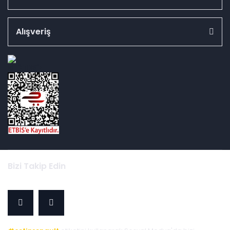
Alışveriş
id="ETBIS">
Bizi Takip Edin