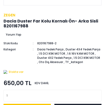
ZEGEN
Dacia Duster Far Kolu Kornalı Ön- Arka Sisli
8201167988
Yorum Yap
Stok Kodu
8201167988-2
Kategori
Dacia Yedek Parça
,
Duster 4X4 Yedek Parça
,
1.5 DCİ K9K MOTOR
,
1.6 16V K4M MOTOR
,
Duster 4X2 Yedek Parça
,
1.5 DCİ K9K MOTOR
,
Oto Dış Aksesuar
,
TY_kategori
Stokta var
650,00 TL
KDV DAHİL