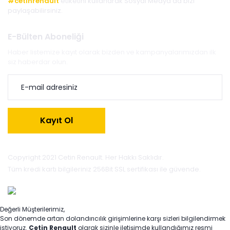
#cetinrenault
etiketini kullanarak Sosyal Medya'da bizi
paylaşabilirsiniz.
E-Bülten Aboneliği
Haber listemize kayıt olarak bizden ve kampanyalarımızdan ilk
siz haberdar olun.
Kayıt Ol
Copyright 2021 Cetin Renault. Her Hakkı Saklıdır.
Tüm kredi kartı bilgileriniz 256Bit SSL sertifikası ile güvende.
Değerli Müşterilerimiz,
Son dönemde artan dolandırıcılık girişimlerine karşı sizleri bilgilendirmek
istiyoruz.
Çetin Renault
olarak sizinle iletişimde kullandığımız resmi