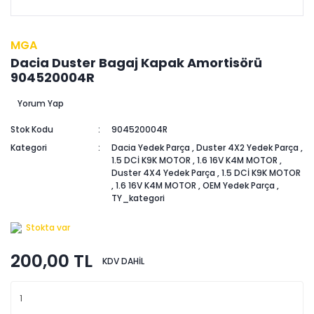
MGA
Dacia Duster Bagaj Kapak Amortisörü
904520004R
Yorum Yap
Stok Kodu
904520004R
Kategori
Dacia Yedek Parça
,
Duster 4X2 Yedek Parça
,
1.5 DCİ K9K MOTOR
,
1.6 16V K4M MOTOR
,
Duster 4X4 Yedek Parça
,
1.5 DCİ K9K MOTOR
,
1.6 16V K4M MOTOR
,
OEM Yedek Parça
,
TY_kategori
Stokta var
200,00 TL
KDV DAHİL