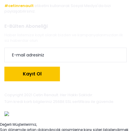
#cetinrenault
etiketini kullanarak Sosyal Medya'da bizi
paylaşabilirsiniz.
E-Bülten Aboneliği
Haber listemize kayıt olarak bizden ve kampanyalarımızdan ilk
siz haberdar olun.
Kayıt Ol
Copyright 2021 Cetin Renault. Her Hakkı Saklıdır.
Tüm kredi kartı bilgileriniz 256Bit SSL sertifikası ile güvende.
Değerli Müşterilerimiz,
Son dönemde artan dolandırıcılık girişimlerine karşı sizleri bilgilendirmek