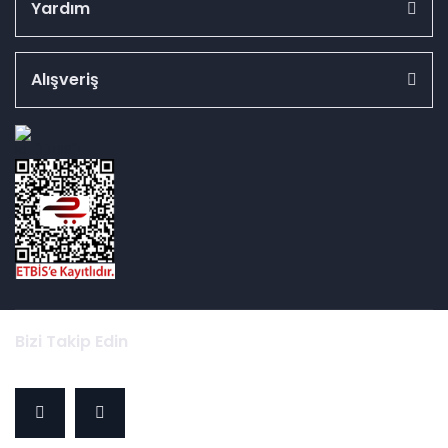
Yardım
Alışveriş
id="ETBIS">
Bizi Takip Edin