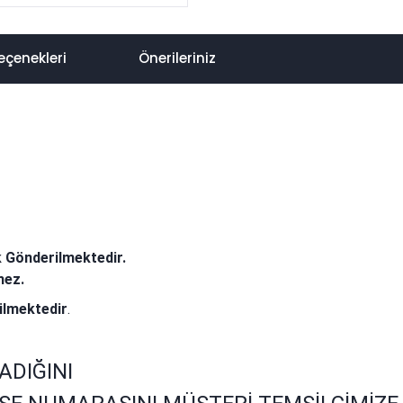
eçenekleri
Önerileriniz
k Gönderilmektedir.
mez.
ilmektedir
.
ADIĞINI