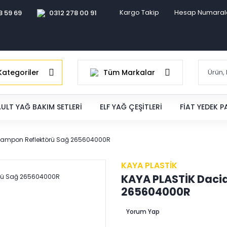
Kargo Takip
Hesap Numaral
8 59 69
0312 278 00 91
ategoriler
Tüm Markalar
ULT YAĞ BAKIM SETLERI
ELF YAĞ ÇEŞITLERI
FIAT YEDEK 
a Tampon Reflektörü Sağ 265604000R
KAYA PLASTİK
KAYA PLASTİK Daci
265604000R
Yorum Yap