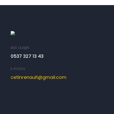
BİZE ULAŞIN
0537 327 13 43
E-POSTA
cetinrenault@gmail.com