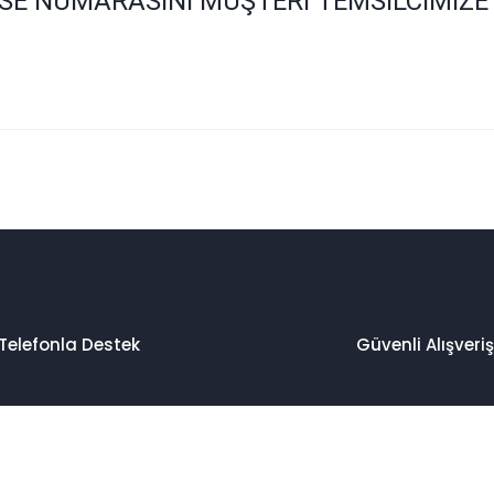
SE NUMARASINI MÜŞTERİ TEMSİLCİMİZE
 konularda yetersiz gördüğünüz noktaları öneri formunu kullanarak taraf
Bu ürüne ilk yorumu siz yapın!
Yorum Yaz
Telefonla Destek
Güvenli Alışveriş