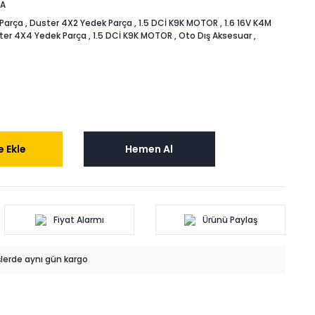
A
Parça
,
Duster 4X2 Yedek Parça
,
1.5 DCİ K9K MOTOR
,
1.6 16V K4M
ter 4X4 Yedek Parça
,
1.5 DCİ K9K MOTOR
,
Oto Dış Aksesuar
,
 Ekle
Hemen Al
Fiyat Alarmı
Ürünü Paylaş
işlerde aynı gün kargo