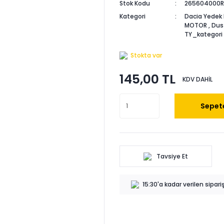
Stok Kodu
265604000R
Kategori
Dacia Yedek 
MOTOR
,
Dus
TY_kategori
Stokta var
145,00 TL
KDV DAHİL
Sepete
Tavsiye Et
15:30'a kadar verilen sipar