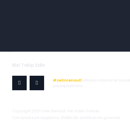
Bizi Takip Edin
#cetinrenault
etiketini kullanarak Sosy
paylaşabilirsiniz.
Copyright 2021 Cetin Renault. Her Hakkı Saklıdır.
Tüm kredi kartı bilgileriniz 256Bit SSL sertifikası ile güvende.