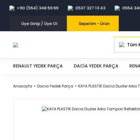
+90 (554) 348 59 69
0537 327 13 43
0554 34
Üye Girişi / Üye Ol
Sepetim -
Ürün
Tüm K
RENAULT YEDEK PARÇA
DACIA YEDEK PARÇA
RENA
Anasayfa
Dacia Yedek Parça
KAYA PLASTİK Dacia Duster Ark