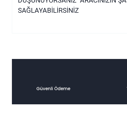
DÜŞÜNÜYORSANIZ ARACINIZIN ŞA
SAĞLAYABİLİRSİNİZ
Bu ürünün fiyat bilgisi, resim, ürün açıklamalarında ve diğer
Görüş ve önerileriniz için teşekkür ederiz.
Ürün resmi kalitesiz, bozuk veya görüntülenemiyor.
Ürün açıklamasında eksik bilgiler bulunuyor.
Ürün bilgilerinde hatalar bulunuyor.
Ürün fiyatı diğer sitelerden daha pahalı.
Güvenli Ödeme
Bu ürüne benzer farklı alternatifler olmalı.