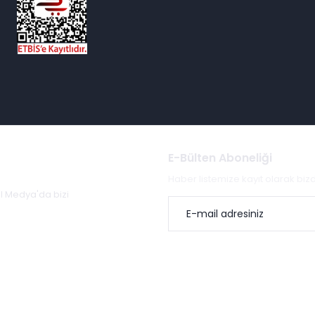
E-Bülten Aboneliği
Haber listemize kayıt olarak bi
al Medya'da bizi