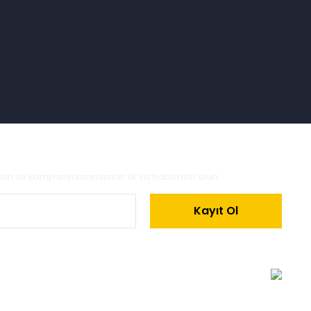
zden ve kampanyalarımızdan ilk siz haberdar olun.
Kayıt Ol