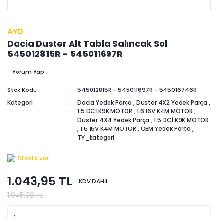
AYD
Dacia Duster Alt Tabla Salıncak Sol
545012815R - 545011697R
Yorum Yap
Stok Kodu
545012815R - 545011697R - 545016746R
Kategori
Dacia Yedek Parça
,
Duster 4X2 Yedek Parça
,
1.5 DCİ K9K MOTOR
,
1.6 16V K4M MOTOR
,
Duster 4X4 Yedek Parça
,
1.5 DCİ K9K MOTOR
,
1.6 16V K4M MOTOR
,
OEM Yedek Parça
,
TY_kategori
Stokta var
1.043,95 TL
KDV DAHİL
1.045,00 TL