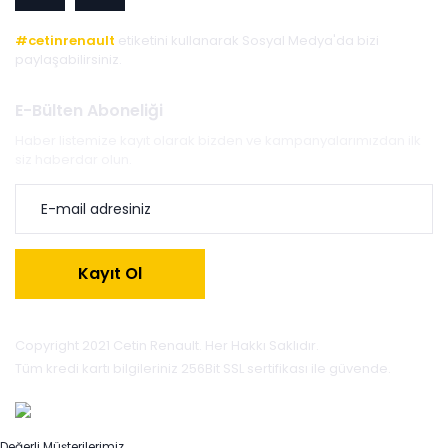
#cetinrenault
etiketini kullanarak Sosyal Medya'da bizi
paylaşabilirsiniz.
E-Bülten Aboneliği
Haber listemize kayıt olarak bizden ve kampanyalarımızdan ilk
siz haberdar olun.
Kayıt Ol
Copyright 2021 Cetin Renault. Her Hakkı Saklıdır.
Tüm kredi kartı bilgileriniz 256Bit SSL sertifikası ile güvende.
Değerli Müşterilerimiz,