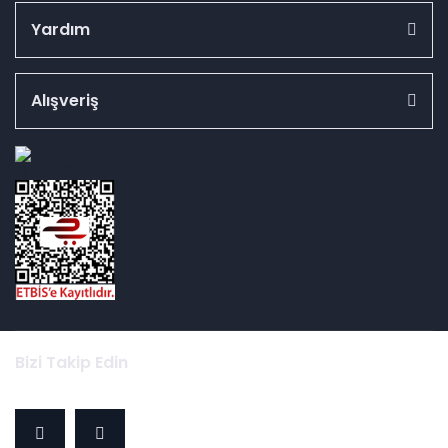
Yardım
Alışveriş
id="ETBIS">
Bizi Takip Edin