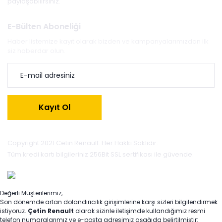
paylaşabilirsiniz.
E-Bülten Aboneliği
Haber listemize kayıt olarak bizden ve kampanyalarımızdan ilk
siz haberdar olun.
Kayıt Ol
Copyright 2021 Cetin Renault. Her Hakkı Saklıdır.
Tüm kredi kartı bilgileriniz 256Bit SSL sertifikası ile güvende.
Değerli Müşterilerimiz,
Son dönemde artan dolandırıcılık girişimlerine karşı sizleri bilgilendirmek
istiyoruz.
Çetin Renault
olarak sizinle iletişimde kullandığımız resmi
telefon numaralarımız ve e-posta adresimiz aşağıda belirtilmiştir: