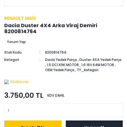
RENAULT MAİS
Dacia Duster 4X4 Arka Viraj Demiri
8200814764
Yorum Yap
Stok Kodu
8200814764
Kategori
Dacia Yedek Parça
,
Duster 4X4 Yedek Parça
,
1.5 DCİ K9K MOTOR
,
1.6 16V K4M MOTOR
,
OEM Yedek Parça
,
TY_kategori
Stokta var
3.750,00 TL
KDV DAHİL