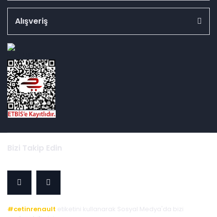
Alışveriş
id="ETBIS">
Bizi Takip Edin
#cetinrenault
etiketini kullanarak Sosyal Medya'da bizi