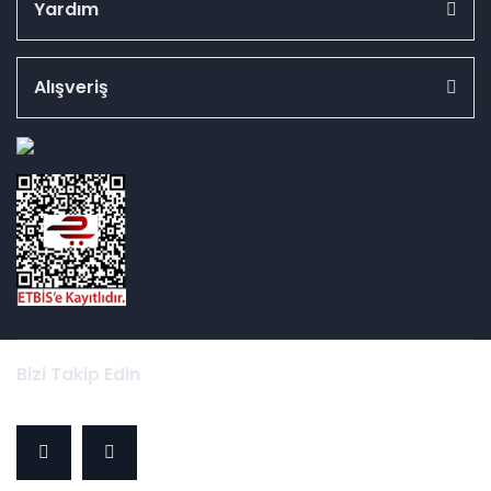
Yardım
Alışveriş
id="ETBIS">
Bizi Takip Edin