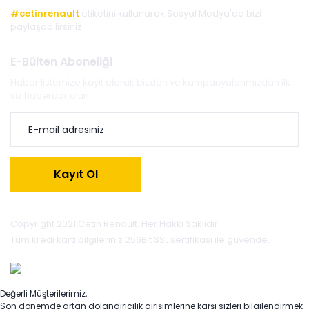
#cetinrenault
etiketini kullanarak Sosyal Medya'da bizi
paylaşabilirsiniz.
E-Bülten Aboneliği
Haber listemize kayıt olarak bizden ve kampanyalarımızdan ilk
siz haberdar olun.
Kayıt Ol
Copyright 2021 Cetin Renault. Her Hakkı Saklıdır.
Tüm kredi kartı bilgileriniz 256Bit SSL sertifikası ile güvende.
Değerli Müşterilerimiz,
Son dönemde artan dolandırıcılık girişimlerine karşı sizleri bilgilendirmek