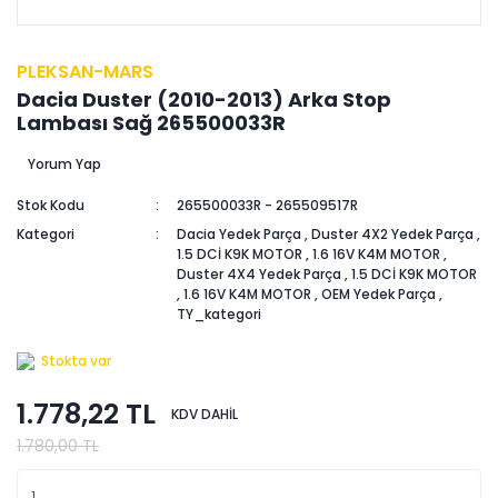
PLEKSAN-MARS
Dacia Duster (2010-2013) Arka Stop
Lambası Sağ 265500033R
Yorum Yap
Stok Kodu
265500033R - 265509517R
Kategori
Dacia Yedek Parça
,
Duster 4X2 Yedek Parça
,
1.5 DCİ K9K MOTOR
,
1.6 16V K4M MOTOR
,
Duster 4X4 Yedek Parça
,
1.5 DCİ K9K MOTOR
,
1.6 16V K4M MOTOR
,
OEM Yedek Parça
,
TY_kategori
Stokta var
1.778,22 TL
KDV DAHİL
1.780,00 TL