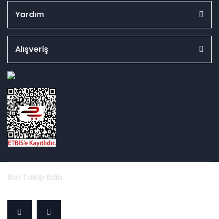
Yardım
Alışveriş
id="ETBIS">
Bizi Takip Edin