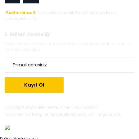
#cetinrenault
etiketini kullanarak Sosyal Medya'da bizi
paylaşabilirsiniz.
E-Bülten Aboneliği
Haber listemize kayıt olarak bizden ve kampanyalarımızdan ilk
siz haberdar olun.
Kayıt Ol
Copyright 2021 Cetin Renault. Her Hakkı Saklıdır.
Tüm kredi kartı bilgileriniz 256Bit SSL sertifikası ile güvende.
Değerli Müşterilerimiz,