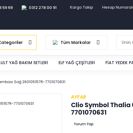
Kargo Takip
Hesap Numaral
8 59 69
0312 278 00 91
ategoriler
Tüm Markalar
ULT YAĞ BAKIM SETLERI
ELF YAĞ ÇEŞITLERI
FIAT YEDEK 
 Lambası Sağ 260105157R-7701070631
AYFAR
Clio Symbol Thalia
7701070631
Yorum Yap