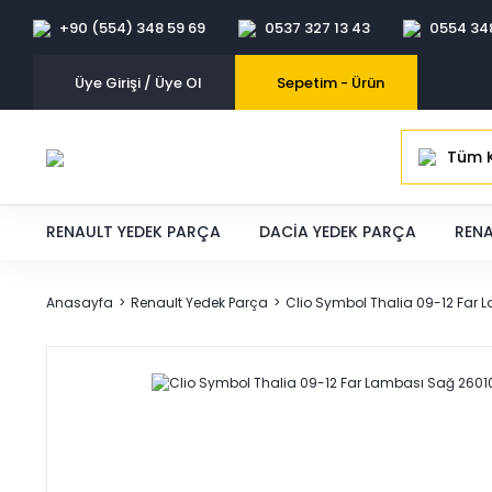
+90 (554) 348 59 69
0537 327 13 43
0554 34
Üye Girişi / Üye Ol
Sepetim -
Ürün
Tüm K
RENAULT YEDEK PARÇA
DACIA YEDEK PARÇA
RENA
Anasayfa
Renault Yedek Parça
Clio Symbol Thalia 09-12 Far