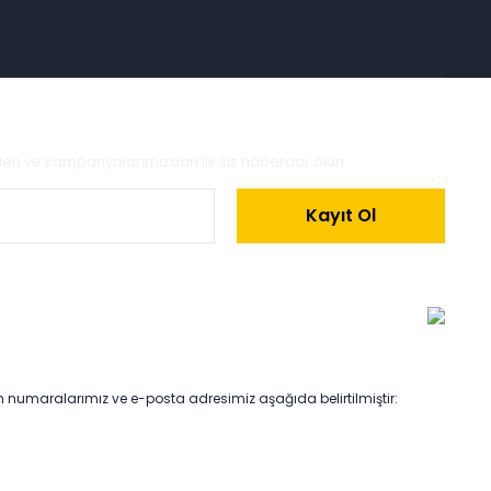
zden ve kampanyalarımızdan ilk siz haberdar olun.
Kayıt Ol
on numaralarımız ve e-posta adresimiz aşağıda belirtilmiştir: