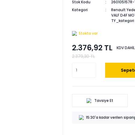
Stok Kodu
260105157R-
Kategori
Renault Yede
VALF D4F M
TY_kategori
Stokta var
2.376,92 TL
KDV DAHİL
2.379,30 TL
Sepete
Tavsiye Et
15:30'a kadar verilen sipar