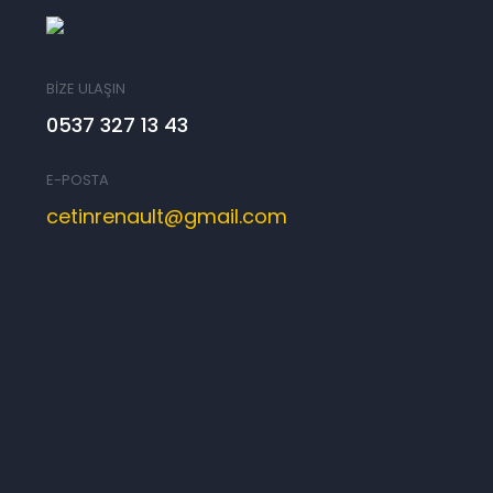
BİZE ULAŞIN
0537 327 13 43
E-POSTA
cetinrenault@gmail.com