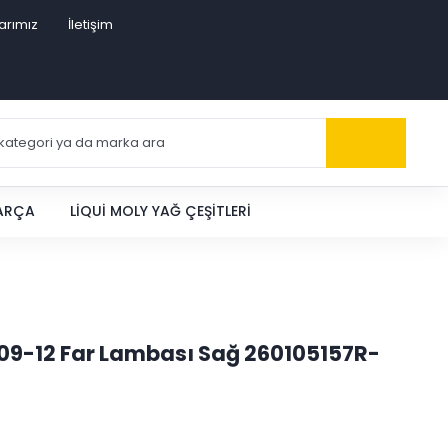
arımız
İletişim
PARÇA
LIQUI MOLY YAĞ ÇEŞITLERI
 09-12 Far Lambası Sağ 260105157R-