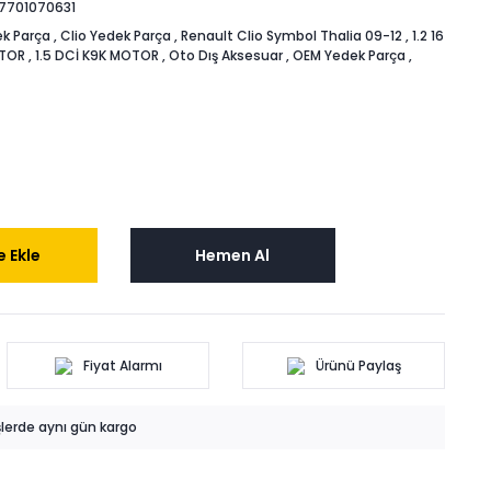
7701070631
k Parça
,
Clio Yedek Parça
,
Renault Clio Symbol Thalia 09-12
,
1.2 16
OTOR
,
1.5 DCİ K9K MOTOR
,
Oto Dış Aksesuar
,
OEM Yedek Parça
,
 Ekle
Hemen Al
Fiyat Alarmı
Ürünü Paylaş
işlerde aynı gün kargo