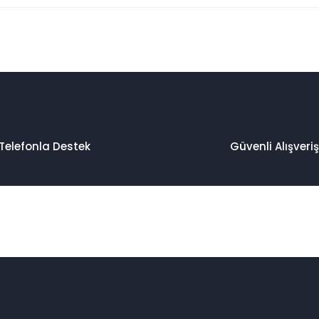
 konularda yetersiz gördüğünüz noktaları öneri formunu kullanarak taraf
Bu ürüne ilk yorumu siz yapın!
Yorum Yaz
Telefonla Destek
Güvenli Alışveriş
Gönder