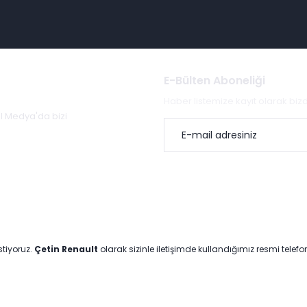
E-Bülten Aboneliği
Haber listemize kayıt olarak bi
al Medya'da bizi
stiyoruz.
Çetin Renault
olarak sizinle iletişimde kullandığımız resmi telef