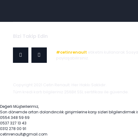
Bizi Takip Edin
#cetinrenault
etiketini kullanarak Sosy
paylaşabilirsiniz.
Copyright 2021 Cetin Renault. Her Hakkı Saklıdır.
Tüm kredi kartı bilgileriniz 256Bit SSL sertifikası ile güvende.
Değerli Müşterilerimiz,
Son dönemde artan dolandırıcılık girişimlerine karşı sizleri bilgilendirmek i
0554 348 59 69
0537 327 13 43
0312 278 00 91
cetinrenault@gmail.com