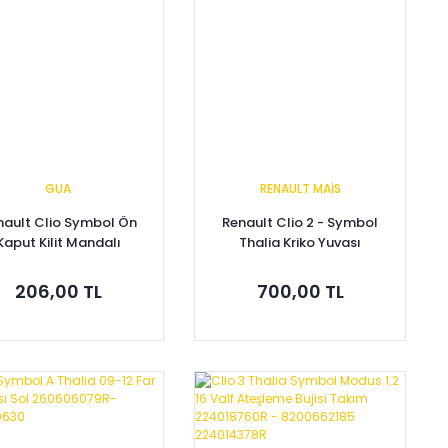
GUA
RENAULT MAİS
nault Clio Symbol Ön
Renault Clio 2 - Symbol
Kaput Kilit Mandalı
Thalia Kriko Yuvası
8200701114
8200525344 - Renault
Mais
206,00 TL
700,00 TL
Sepete Ekle
Sepete Ekle