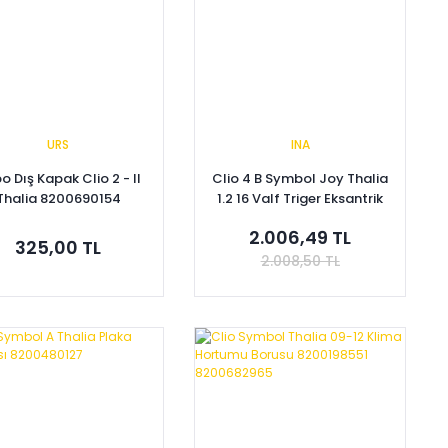
URS
INA
o Dış Kapak Clio 2 - II
Clio 4 B Symbol Joy Thalia
Thalia 8200690154
1.2 16 Valf Triger Eksantrik
Kayış Seti 7701476745
2.006,49 TL
325,00 TL
2.008,50 TL
Sepete Ekle
Sepete Ekle