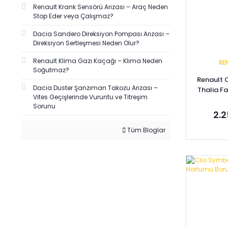
Renault Krank Sensörü Arızası – Araç Neden
Stop Eder veya Çalışmaz?
Dacia Sandero Direksiyon Pompası Arızası –
Direksiyon Sertleşmesi Neden Olur?
Renault Klima Gazı Kaçağı – Klima Neden
RE
Soğutmaz?
Renault C
Dacia Duster Şanzıman Takozu Arızası –
Thalia F
Vites Geçişlerinde Vuruntu ve Titreşim
77
Sorunu
2.2
Tüm Bloglar
Se