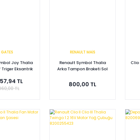
GATES
RENAULT MAİS
ymbol Joy Thalia
Renault Symbol Thalia
Clio
f Triger Eksantrik
Arka Tampon Braketi Sol
eti 7701476745
8200699882 - Renault
260
57,94 TL
Mais
800,00 TL
060,00 TL
pete Ekle
Sepete Ekle