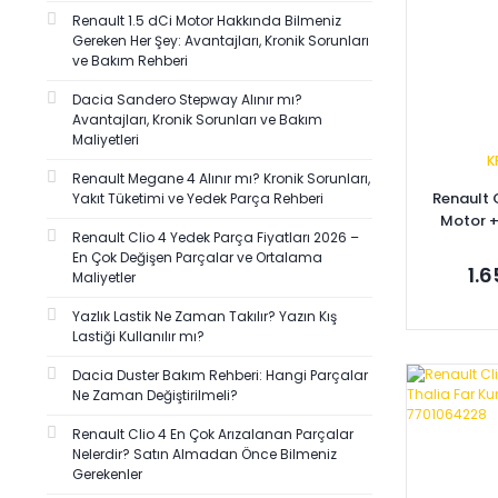
URS (1)
Renault 1.5 dCi Motor Hakkında Bilmeniz
YERLİ ÜRETİM (1)
Gereken Her Şey: Avantajları, Kronik Sorunları
ve Bakım Rehberi
Dacia Sandero Stepway Alınır mı?
Avantajları, Kronik Sorunları ve Bakım
Maliyetleri
K
Renault Megane 4 Alınır mı? Kronik Sorunları,
Renault C
Yakıt Tüketimi ve Yedek Parça Rehberi
Motor +
Renault Clio 4 Yedek Parça Fiyatları 2026 –
Şases
En Çok Değişen Parçalar ve Ortalama
1.
Maliyetler
Yazlık Lastik Ne Zaman Takılır? Yazın Kış
Lastiği Kullanılır mı?
Dacia Duster Bakım Rehberi: Hangi Parçalar
Se
Ne Zaman Değiştirilmeli?
Renault Clio 4 En Çok Arızalanan Parçalar
Nelerdir? Satın Almadan Önce Bilmeniz
Gerekenler