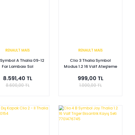
RENAULT MAİS
RENAULT MAİS
 Symbol A Thalia 09-12
Clio 3 Thalia Symbol
Far Lambası Sol
Modus 1.2 16 Valf Ateşleme
606079R-7701070630
Bujisi Takım 224018760R -
8.591,40 TL
999,00 TL
8200662185 224014378R
8.600,00 TL
1.000,00 TL
Sepete Ekle
Sepete Ekle