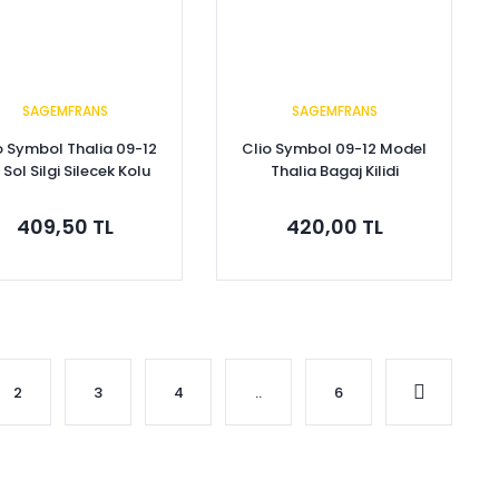
SAGEMFRANS
SAGEMFRANS
o Symbol Thalia 09-12
Clio Symbol 09-12 Model
Sol Silgi Silecek Kolu
Thalia Bagaj Kilidi
7701070627
8200447266
409,50 TL
420,00 TL
Sepete Ekle
Sepete Ekle
2
3
4
..
6