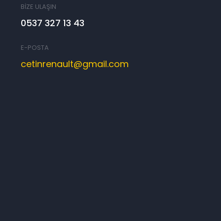
BİZE ULAŞIN
0537 327 13 43
E-POSTA
cetinrenault@gmail.com