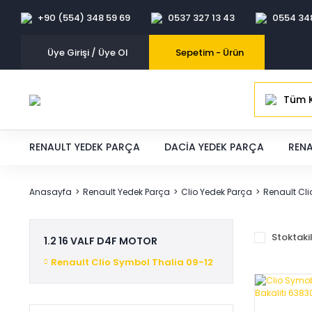
+90 (554) 348 59 69
0537 327 13 43
0554 34
Üye Girişi / Üye Ol
Sepetim -
Ürün
Tüm K
RENAULT YEDEK PARÇA
DACIA YEDEK PARÇA
RENA
Anasayfa
Renault Yedek Parça
Clio Yedek Parça
Renault Cli
Stoktaki
1.2 16 VALF D4F MOTOR
Renault Clio Symbol Thalia 09-12