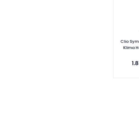
Clio Sym
Klima 
82
1.
Se