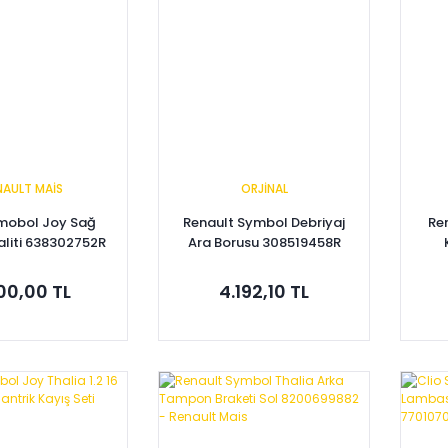
NAULT MAİS
ORJİNAL
ymobol Joy Sağ
Renault Symbol Debriyaj
Re
aliti 638302752R
Ara Borusu 308519458R
000,00 TL
4.192,10 TL
pete Ekle
Sepete Ekle