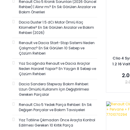
Renault Clio 5 Kronik Sorunları (2026 Güncel
CAVO (2)
Rehber) | Alınır mı? En Sık Görülen Arızalar ve
Bakım Önerileri
ABA RULMAN (1)
AYHAN PLASTİK (1)
Dacia Duster 1.5 dCi Motor Ömrü Kaç
Kilometre? En Sık Görülen Arızalar ve Bakım
DODUCO (1)
Rehberi (2026)
GATES (1)
Renault ve Dacia Start-Stop Sistemi Neden
GRAF (1)
Çalışmaz? En Sık Görülen 10 Sebep ve
Çözüm Rehberi
GROSSE (1)
Clio 4 S
Yaz Sıcağında Renault ve Dacia Araçlar
1.2 16 Val
GUA (1)
Neden Hararet Yapar? En Yaygın 8 Sebep ve
Kayış S
INA (1)
Çözüm Rehberi
2.0
KRAFTVOLL (1)
2.
Dacia Sandero Stepway Bakım Rehberi:
Uzun Ömürlü Kullanım İçin Değiştirilmesi
MOTORTECH (1)
Gereken Parçalar
PBS (1)
Renault Clio 5 Yedek Parça Rehberi: En Sık
TEKNOPARTS (1)
Se
Değişen Parçalar ve Bakım Tavsiyeleri
TRİMPART (1)
Yaz Tatiline Çıkmadan Önce Araçta Kontrol
ÜÇEL (1)
Edilmesi Gereken 10 Kritik Parça