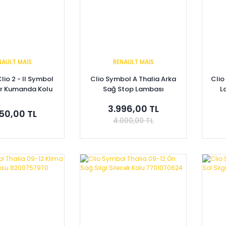
NAULT MAİS
RENAULT MAİS
lio 2 - II Symbol
Clio Symbol A Thalia Arka
Clio
ar Kumanda Kolu
Sağ Stop Lambası
L
01064228
8200700047
3.996,00 TL
50,00 TL
4.000,00 TL
pete Ekle
Sepete Ekle