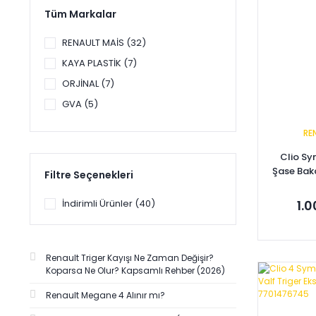
Tüm Markalar
RENAULT MAİS (32)
KAYA PLASTİK (7)
ORJİNAL (7)
GVA (5)
MARAL (5)
RE
PLEKSAN-MARS (5)
Clio S
MGA (4)
Şase Bak
Filtre Seçenekleri
HİLEKS (3)
İndirimli Ürünler (40)
1.
SAGEMFRANS (3)
SPJ (3)
SPK (3)
Renault Triger Kayışı Ne Zaman Değişir?
ANKA (2)
Koparsa Ne Olur? Kapsamlı Rehber (2026)
Se
AYFAR (2)
Renault Megane 4 Alınır mı?
BARAN (2)