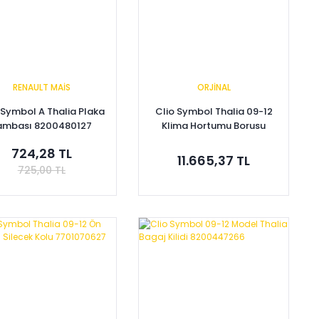
RENAULT MAİS
ORJİNAL
 Symbol A Thalia Plaka
Clio Symbol Thalia 09-12
ambası 8200480127
Klima Hortumu Borusu
8200198551 8200682965
724,28 TL
11.665,37 TL
725,00 TL
Sepete Ekle
Sepete Ekle