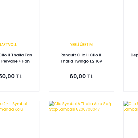
RAFTVOLL
YERLİ ÜRETİM
lio II Thalia Fan
Renault Clio II Clio III
Dep
 Pervane + Fan
Thalia Twingo 1.2 16V
i 7701070294
Motor Yağ Çubuğu
8200255423
650,00 TL
60,00 TL
pete Ekle
Sepete Ekle