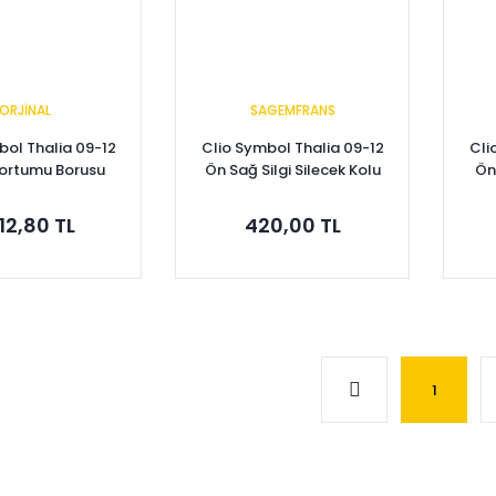
ORJİNAL
SAGEMFRANS
bol Thalia 09-12
Clio Symbol Thalia 09-12
Cli
Hortumu Borusu
Ön Sağ Silgi Silecek Kolu
Ön 
00757970
7701070624
812,80 TL
420,00 TL
pete Ekle
Sepete Ekle
1