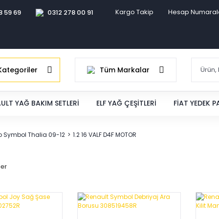
Kargo Takip
Hesap Numaral
8 59 69
0312 278 00 91
ategoriler
Tüm Markalar
ULT YAĞ BAKIM SETLERI
ELF YAĞ ÇEŞITLERI
FIAT YEDEK 
o Symbol Thalia 09-12
1.2 16 VALF D4F MOTOR
ler