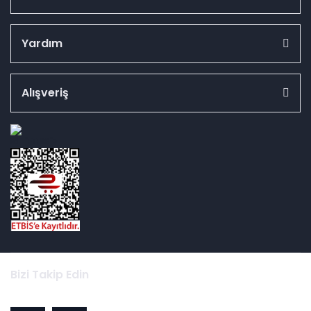
Yardım
Alışveriş
id="ETBIS">
Bizi Takip Edin