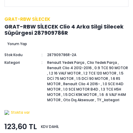
GRAT-RBW SİLECEK
GRAT-RBW SİLECEK Clio 4 Arka Silgi Silecek
Süpürgesi 287909786R
Yorum Yap
Stok Kodu
287909786R-2A
Kategori
Renault Yedek Parça
,
Clio Yedek Parça
,
Renault Clio 4 2012-2016
,
0.9 TCE 90 MOTOR
,
1.2 16 VALF MOTOR
,
1.2 TCE 120 MOTOR
,
1.5
DCİ 75 MOTOR
,
1.5 DCİ 90 MOTOR
,
1.6 RS
MOTOR
,
Renault Clio 4 2016-
,
1.0 SCE H4D
MOTOR
,
1.0 SCE MOTOR B4D
,
1.3 TCE H5H
MOTOR
,
1.5 DCİ K9K MOTOR
,
1.6 .6 VALF H4M
MOTOR
,
Oto Dış Aksesuar
,
TY_kategori
Stokta var
123,60 TL
KDV DAHİL