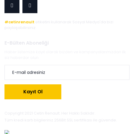
#cetinrenault
etiketini kullanarak Sosyal Medya'da bizi
paylaşabilirsiniz.
E-Bülten Aboneliği
Haber listemize kayıt olarak bizden ve kampanyalarımızdan ilk
siz haberdar olun.
Kayıt Ol
Copyright 2021 Cetin Renault. Her Hakkı Saklıdır.
Tüm kredi kartı bilgileriniz 256Bit SSL sertifikası ile güvende.