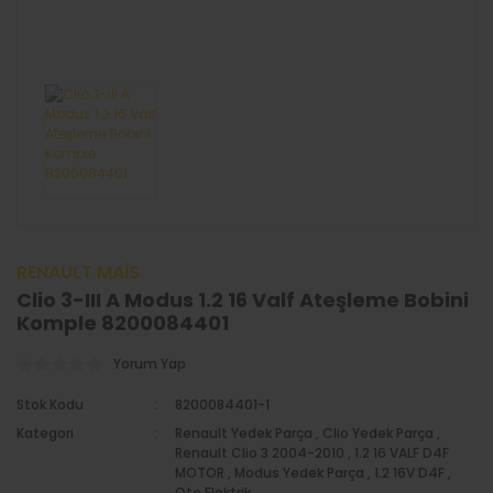
Parça
Duster 4X2
Yedek Parça
Megane Yedek
Parça
Dacia Duster
2018 Yeni Model
Scenic Yedek
Parça
Duster 4X4
Yedek Parça
Laguna Yedek
Parça
Lodgy Yedek
Parça
Fluence Yedek
RENAULT MAİS
Parça
Dacia Sandero
Clio 3-III A Modus 1.2 16 Valf Ateşleme Bobini
3
Komple 8200084401
Kangoo Yedek
Parça
Duster - 2
Yorum Yap
Express Yedek
Jogger Yedek
Stok Kodu
8200084401-1
Parça
Parça
Kategori
Renault Yedek Parça
,
Clio Yedek Parça
,
Twingo Yedek
Renault Clio 3 2004-2010
,
1.2 16 VALF D4F
Parça
MOTOR
,
Modus Yedek Parça
,
1.2 16V D4F
,
Oto Elektrik