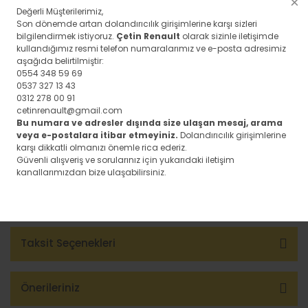
Velsatis Yedek
Değerli Müşterilerimiz,
NOT: ÜRÜNÜN ARACINIZA AİT
Parça
Son dönemde artan dolandırıcılık girişimlerine karşı sizleri
bilgilendirmek istiyoruz.
Çetin Renault
olarak sizinle iletişimde
OLMADIĞINI
X - Trail Yedek
kullandığımız resmi telefon numaralarımız ve e-posta adresimiz
aşağıda belirtilmiştir:
Parça
DÜŞÜNÜYORSANIZ ARACINIZIN
0554 348 59 69
0537 327 13 43
Zoe Yedek
ŞASE NUMARASINI MÜŞTERİ
0312 278 00 91
Parça
cetinrenault@gmail.com
TEMSİLCİMİZE BİLDİREREK
Bu numara ve adresler dışında size ulaşan mesaj, arama
veya e-postalara itibar etmeyiniz.
Dolandırıcılık girişimlerine
KONTROLÜNÜ SAĞLAYABİLİRSİNİZ
karşı dikkatli olmanızı önemle rica ederiz.
Güvenli alışveriş ve sorularınız için yukarıdaki iletişim
kanallarımızdan bize ulaşabilirsiniz.
Yorumlar
Taksit Seçenekleri
Önerileriniz