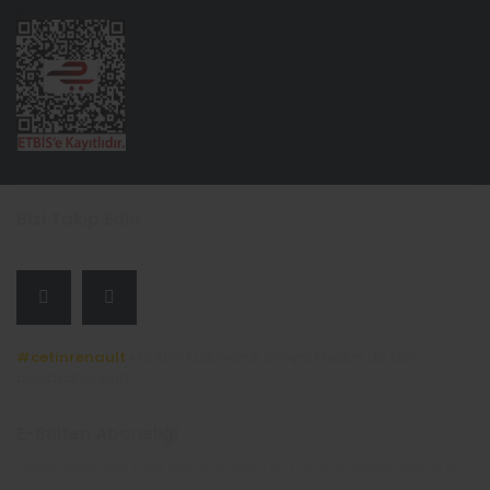
id="ETBIS">
Bizi Takip Edin
#cetinrenault
etiketini kullanarak Sosyal Medya'da bizi
paylaşabilirsiniz.
E-Bülten Aboneliği
Haber listemize kayıt olarak bizden ve kampanyalarımızdan ilk
siz haberdar olun.