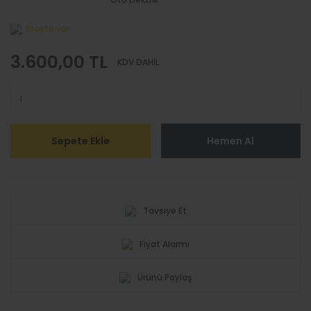
Austral Yedek
Parça
Stokta var
Captur Yedek
3.600,00 TL
KDV DAHİL
Parça
Duster 3 Yedek
Parça
Espace Yedek
Sepete Ekle
Hemen Al
Parça
Kadjar Yedek
Parça
Tavsiye Et
Koleos Yedek
Parça
Fiyat Alarmı
Latitude Yedek
Parça
Ürünü Paylaş
Master Yedek