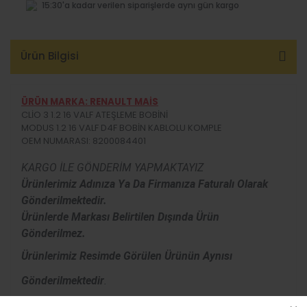
Parça
15:30'a kadar verilen siparişlerde aynı gün kargo
Modus Yedek
Parça
Ürün Bilgisi
Qashqai Yedek
Parça
ÜRÜN MARKA: RENAULT MAİS
Renault Express
CLİO 3 1.2 16 VALF ATEŞLEME BOBİNİ
2022
MODUS 1.2 16 VALF D4F BOBİN KABLOLU KOMPLE
OEM NUMARASI: 8200084401
Safrane Yedek
Parça
KARGO İLE GÖNDERİM YAPMAKTAYIZ
Ürünlerimiz Adınıza Ya Da Firmanıza Faturalı Olarak
Taliant Yedek
Gönderilmektedir.
Parça
Ürünlerde Markası Belirtilen Dışında Ürün
Gönderilmez.
Talisman Yedek
Parça
Ürünlerimiz Resimde Görülen Ürünün Aynısı
Trafic Yedek
Gönderilmektedir
.
Parça