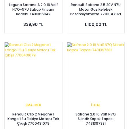
Laguna Safrane A 2.0 16 Valf
Renault Safrane 2.5 20V N7U
N7Q-N7U Subap Fincanı
Motor Gaz Kelebek
Kadehi 7431366842
Potansiyometre 7701047921
7431275353 7439207830
339,90 TL
1.100,00 TL
EMA-MFK
İTHAL
Renault Clio 2 Megane 1
Safrane 2.0 16 Valf N7Q
Kango 1 Su Fiskiye Motoru Tek
Silindir Kapak Tapası
Çıkışlı 7700431079
7431397381