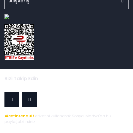
Alışveriş
id="ETBIS">
Bizi Takip Edin
#cetinrenault
etiketini kullanarak Sosyal Medya'da bizi
paylaşabilirsiniz.