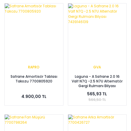
RAPRO
GVA
Safrane Amortisör Tablası
Laguna - A Safrane 2.0 16
Takozu 7700805920
Valf N7Q -2.5 N7U Alternatör
Gergi Rulmanı Bilyası
7439146139
565,93 TL
4.900,00 TL
566,50 TL