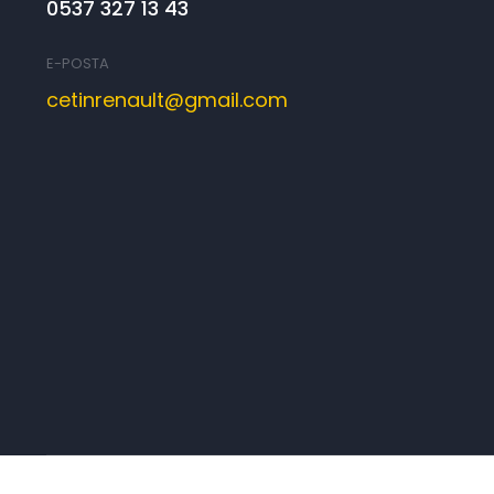
0537 327 13 43
E-POSTA
cetinrenault@gmail.com