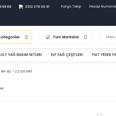
Kargo Takip
Hesap Numaral
8 59 69
0312 278 00 91
ategoriler
Tüm Markalar
ULT YAĞ BAKIM SETLERI
ELF YAĞ ÇEŞITLERI
FIAT YEDEK 
I 84-92
2.2 12V G8T
ler