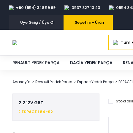
+90 (554) 348 59 69
0537 327 13 43
0554 34
Üye Girişi / Üye Ol
Sepetim -
Ürün
Tüm K
RENAULT YEDEK PARÇA
DACIA YEDEK PARÇA
RENA
Anasayfa
Renault Yedek Parça
Espace Yedek Parça
ESPACE 
Stoktaki
2.2 12V G8T
ESPACE I 84-92