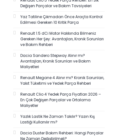
Renault Clio 5 Yedek Parça Rehberi: En Sık
Değişen Parçalar ve Bakım Tavsiyeleri
Yaz Tatiline Çıkmadan Önce Araçta Kontrol
Edilmesi Gereken 10 Kritik Parça
Renault 1.5 dCi Motor Hakkında Bilmeniz
Gereken Her Şey: Avantajları, Kronik Sorunları
ve Bakım Rehberi
Dacia Sandero Stepway Alınır mı?
Avantajları, Kronik Sorunları ve Bakım
Maliyetleri
Renault Megane 4 Alınır mı? Kronik Sorunları,
Yakıt Tüketimi ve Yedek Parça Rehberi
Renault Clio 4 Yedek Parça Fiyatları 2026 –
En Çok Değişen Parçalar ve Ortalama
Maliyetler
Yazlık Lastik Ne Zaman Takılır? Yazın Kış
Lastiği Kullanılır mı?
Dacia Duster Bakım Rehberi: Hangi Parçalar
Ne Zaman Değiştirilmeli?