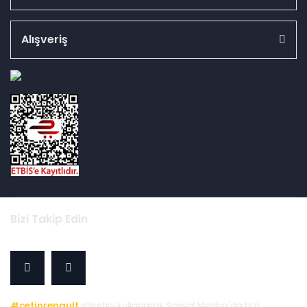
Alışveriş
id="ETBIS">
Bizi Takip Edin
#cetinrenault
etiketini kullanarak Sosyal Medya'da bizi