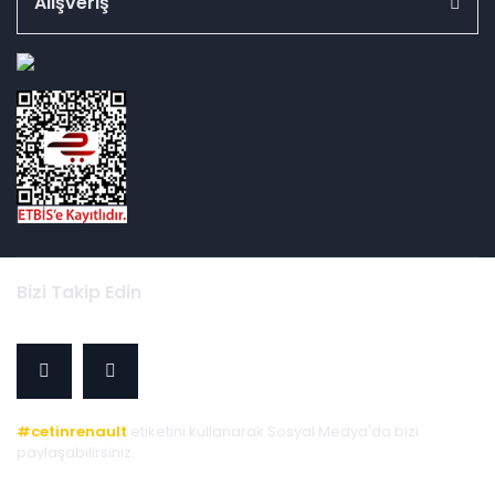
Alışveriş
id="ETBIS">
Bizi Takip Edin
#cetinrenault
etiketini kullanarak Sosyal Medya'da bizi
paylaşabilirsiniz.