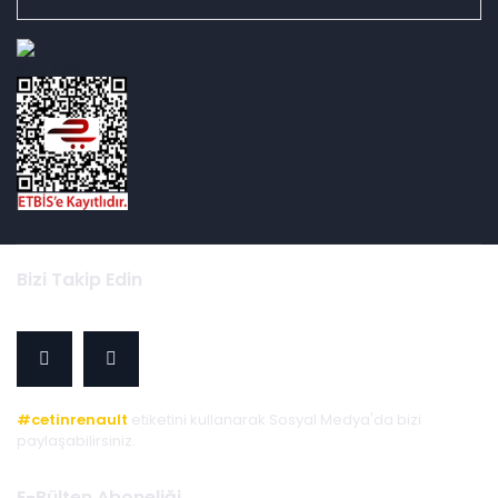
id="ETBIS">
Bizi Takip Edin
#cetinrenault
etiketini kullanarak Sosyal Medya'da bizi
paylaşabilirsiniz.
E-Bülten Aboneliği