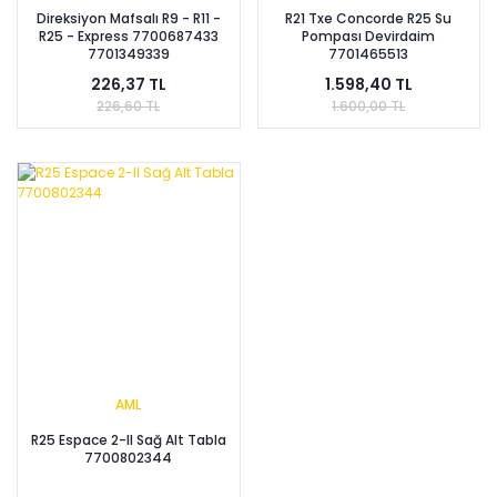
Direksiyon Mafsalı R9 - R11 -
R21 Txe Concorde R25 Su
R25 - Express 7700687433
Pompası Devirdaim
7701349339
7701465513
226,37 TL
1.598,40 TL
226,60 TL
1.600,00 TL
AML
R25 Espace 2-II Sağ Alt Tabla
7700802344