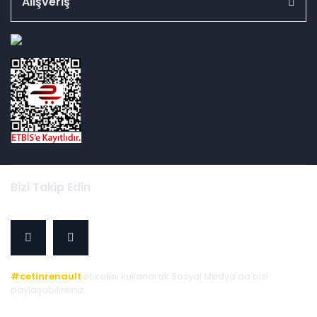
Alışveriş
id="ETBIS">
Bizi Takip Edin
#cetinrenault
etiketini kullanarak Sosyal Medya'da bizi
paylaşabilirsiniz.