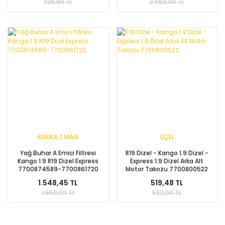
226,60 TL
2.060,00 TL
RENAULT MAİS
ÜÇEL
Yağ Buhar A Emici Filtresi
R19 Dizel - Kango 1.9 Dizel -
Kango 1.9 R19 Dizel Express
Express 1.9 Dizel Arka Alt
7700874589-7700861720
Motor Takozu 7700800522
1.548,45 TL
519,48 TL
1.550,00 TL
520,00 TL