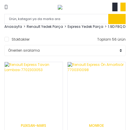
Anasayfa
Renault Yedek Parça
Express Yedek Parça
1.9D F8Q DİZ
Stoktakiler
Toplam 56 ürün
PLEKSAN-MARS
MONROE