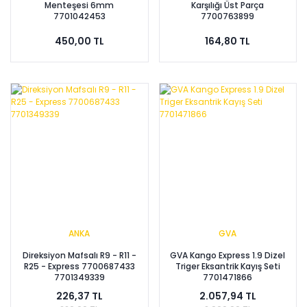
Menteşesi 6mm
Karşılığı Üst Parça
7701042453
7700763899
450,00 TL
164,80 TL
ANKA
GVA
Direksiyon Mafsalı R9 - R11 -
GVA Kango Express 1.9 Dizel
R25 - Express 7700687433
Triger Eksantrik Kayış Seti
7701349339
7701471866
226,37 TL
2.057,94 TL