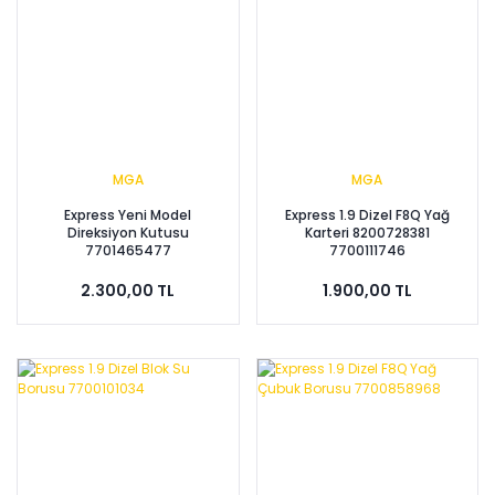
MGA
MGA
Express Yeni Model
Express 1.9 Dizel F8Q Yağ
Direksiyon Kutusu
Karteri 8200728381
7701465477
7700111746
2.300,00 TL
1.900,00 TL