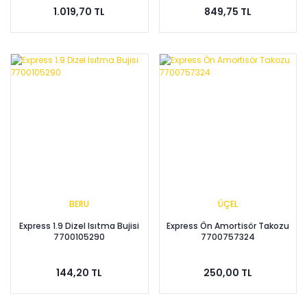
1.019,70 TL
849,75 TL
BERU
ÜÇEL
Express 1.9 Dizel Isıtma Bujisi
Express Ön Amortisör Takozu
7700105290
7700757324
144,20 TL
250,00 TL