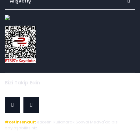
Alışveriş
id="ETBIS">
Bizi Takip Edin
#cetinrenault
etiketini kullanarak Sosyal Medya'da bizi
paylaşabilirsiniz.