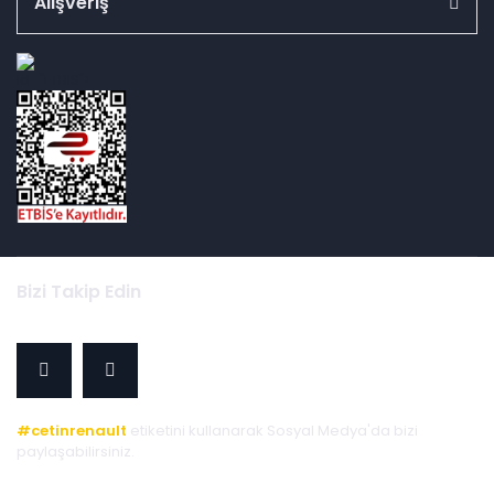
Alışveriş
id="ETBIS">
Bizi Takip Edin
#cetinrenault
etiketini kullanarak Sosyal Medya'da bizi
paylaşabilirsiniz.