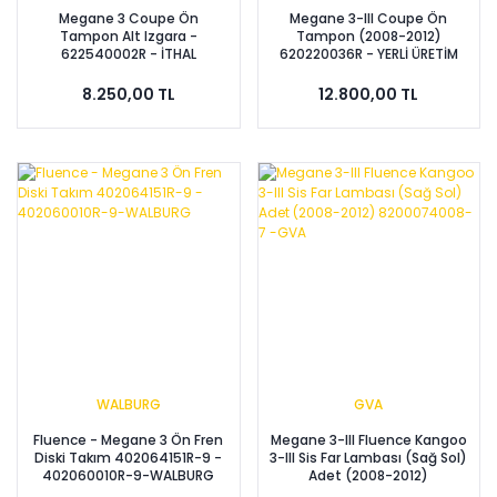
Megane 3 Coupe Ön
Megane 3-III Coupe Ön
Tampon Alt Izgara -
Tampon (2008-2012)
622540002R - İTHAL
620220036R - YERLİ ÜRETİM
8.250,00 TL
12.800,00 TL
WALBURG
GVA
Fluence - Megane 3 Ön Fren
Megane 3-III Fluence Kangoo
Diski Takım 402064151R-9 -
3-III Sis Far Lambası (Sağ Sol)
402060010R-9-WALBURG
Adet (2008-2012)
8200074008-7 -GVA