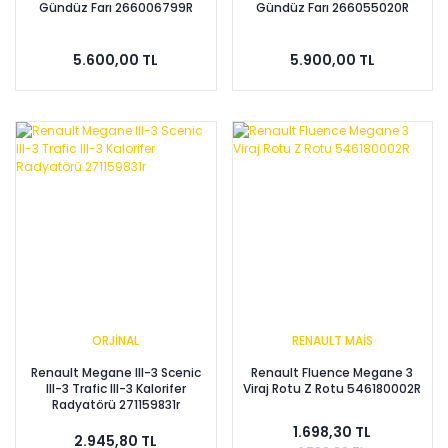
Gündüz Farı 266006799R
Gündüz Farı 266055020R
5.600,00 TL
5.900,00 TL
ORJİNAL
RENAULT MAİS
Renault Megane III-3 Scenic
Renault Fluence Megane 3
III-3 Trafic III-3 Kalorifer
Viraj Rotu Z Rotu 546180002R
Radyatörü 271159831r
1.698,30 TL
2.945,80 TL