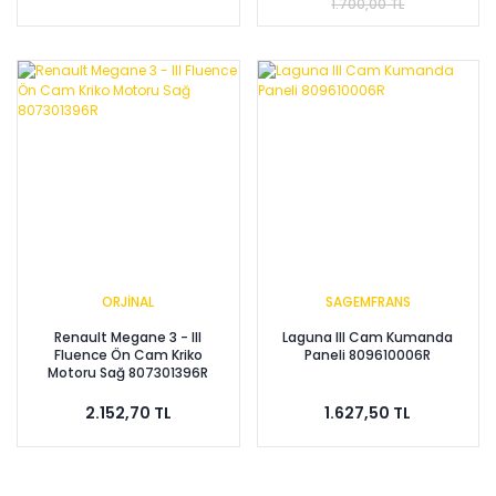
1.700,00 TL
ORJİNAL
SAGEMFRANS
Renault Megane 3 - III
Laguna III Cam Kumanda
Fluence Ön Cam Kriko
Paneli 809610006R
Motoru Sağ 807301396R
2.152,70 TL
1.627,50 TL