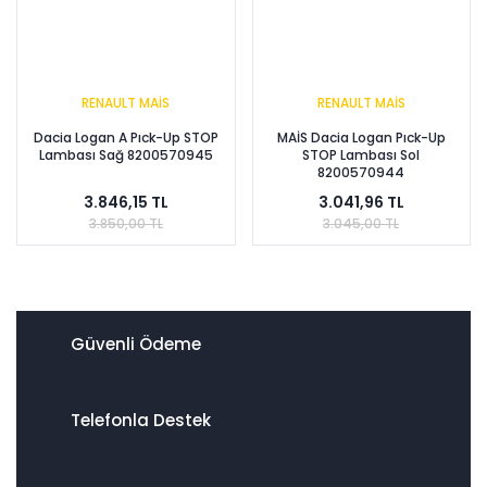
RENAULT MAİS
RENAULT MAİS
Dacia Logan A Pıck-Up STOP
MAİS Dacia Logan Pıck-Up
Lambası Sağ 8200570945
STOP Lambası Sol
8200570944
3.846,15 TL
3.041,96 TL
3.850,00 TL
3.045,00 TL
Güvenli Ödeme
Telefonla Destek