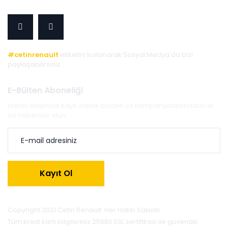
#cetinrenault
etiketini kullanarak Sosyal Medya'da bizi
paylaşabilirsiniz.
E-Bülten Aboneliği
Haber listemize kayıt olarak bizden ve kampanyalarımızdan ilk
siz haberdar olun.
Kayıt Ol
Copyright 2021 Cetin Renault. Her Hakkı Saklıdır.
Tüm kredi kartı bilgileriniz 256Bit SSL sertifikası ile güvende.