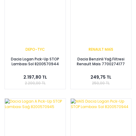
DEPO-TYC
RENAULT MAİS
Dacia Logan Pıck-Up STOP
Dacia Benzinli Yağ Filtresi
Lambası Sol 8200570944
Renault Mais 7700274177
2.197,80 TL
249,75 TL
2.200,00 TL
250,00 TL