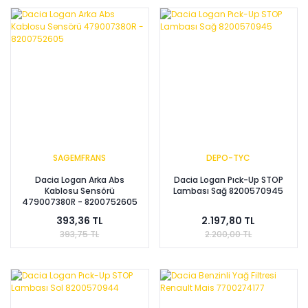
SAGEMFRANS
DEPO-TYC
Dacia Logan Arka Abs
Dacia Logan Pıck-Up STOP
Kablosu Sensörü
Lambası Sağ 8200570945
479007380R - 8200752605
393,36 TL
2.197,80 TL
393,75 TL
2.200,00 TL