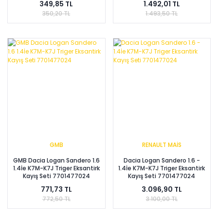
349,85 TL
1.492,01 TL
350,20 TL
1.493,50 TL
GMB
RENAULT MAİS
GMB Dacia Logan Sandero 1.6
Dacia Logan Sandero 1.6 -
1.4İe K7M-K7J Triger Eksantirk
1.4İe K7M-K7J Triger Eksantirk
Kayış Seti 7701477024
Kayış Seti 7701477024
771,73 TL
3.096,90 TL
772,50 TL
3.100,00 TL