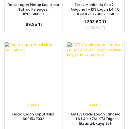
Dacia Logan Pickup Kapı Kasa
Eksoz Manifoldu Clio 2 -
Tutma Kelepçesi
Megane 1 - R19 Logan 1.4i 1.6i
8200581689
K7M K7J 7700873358
1.398,60 TL
169,95 TL
1.400,00 TL
DÖRTEL
GATES
Dacia Logan Kaput Kilidi
GATES Dacia Logan Sandero
6001547332
1.6 1.4İe K7M-K7J Triger
Eksantirk Kayış Seti
7701477024