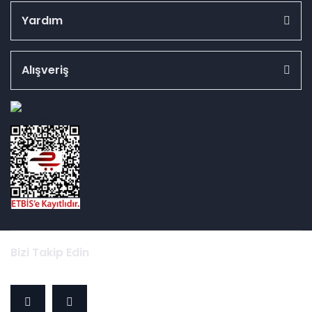
Yardım
Alışveriş
id="ETBIS">
Bizi Takip Edin