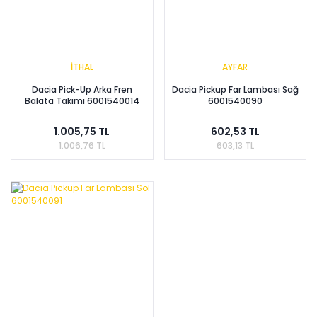
İTHAL
AYFAR
Dacia Pick-Up Arka Fren
Dacia Pickup Far Lambası Sağ
Balata Takımı 6001540014
6001540090
1.005,75 TL
602,53 TL
1.006,76 TL
603,13 TL