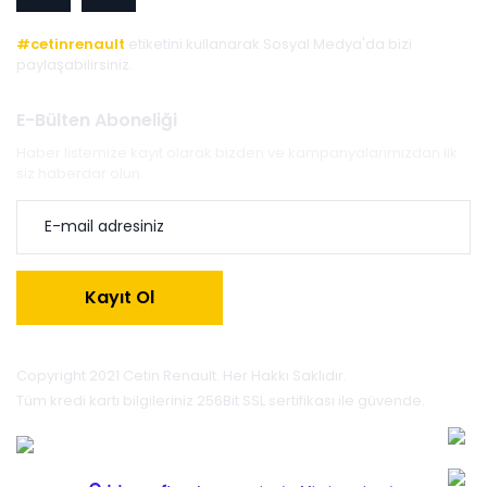
#cetinrenault
etiketini kullanarak Sosyal Medya'da bizi
paylaşabilirsiniz.
E-Bülten Aboneliği
Haber listemize kayıt olarak bizden ve kampanyalarımızdan ilk
siz haberdar olun.
Kayıt Ol
Copyright 2021 Cetin Renault. Her Hakkı Saklıdır.
Tüm kredi kartı bilgileriniz 256Bit SSL sertifikası ile güvende.