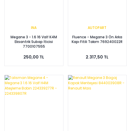
INA
AUTOPART
Megane 3 - 1.6 16 Valf K4M
Fluence - Megane 3 Ön Arka
Eksantrik Subap İticisi
Kapı Fitili Takım 769240022R
7700107555
250,00 TL
2.317,50 TL