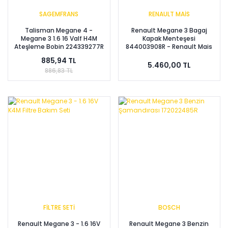
SAGEMFRANS
RENAULT MAİS
Talisman Megane 4 -
Renault Megane 3 Bagaj
Megane 3 1.6 16 Valf H4M
Kapak Menteşesi
Ateşleme Bobin 224339277R
844003908R - Renault Mais
- 224339807R
885,94 TL
5.460,00 TL
886,83 TL
FİLTRE SETİ
BOSCH
Renault Megane 3 - 1.6 16V
Renault Megane 3 Benzin