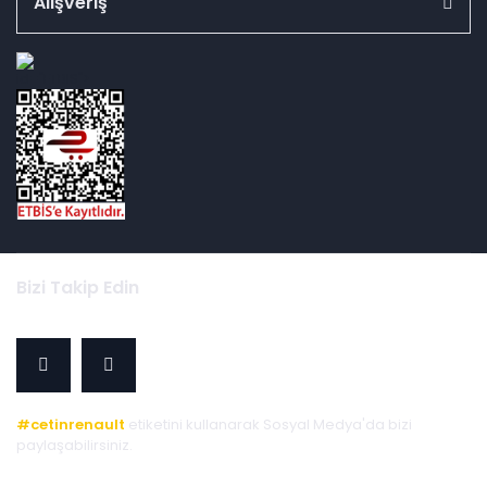
Alışveriş
id="ETBIS">
Bizi Takip Edin
#cetinrenault
etiketini kullanarak Sosyal Medya'da bizi
paylaşabilirsiniz.