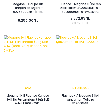
Megane 3 Coupe Ön
Fluence - Megane 3 Ön Fren
Tampon Alt Izgara -
Diski Takım 402064151R-9 -
622540002R - İTHAL
402060010R-9-WALBURG
2.372,63 TL
8.250,00 TL
2.375,00 TL
GVA
HUTCHINSON
Megane 3-III Fluence Kangoo
Fluence - A Megane 3 Sol
3-III Sis Far Lambası (Sağ Sol)
Şanzuman Takozu
Adet (2008-2012)
112200014R
8200074008-7 -GVA