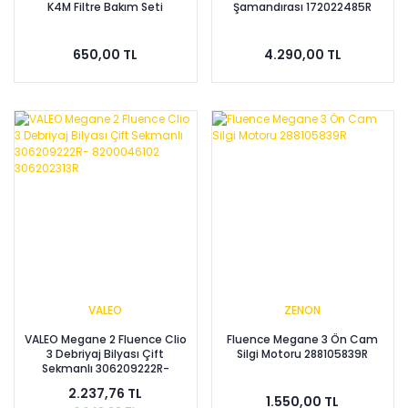
K4M Filtre Bakım Seti
Şamandırası 172022485R
650,00 TL
4.290,00 TL
VALEO
ZENON
VALEO Megane 2 Fluence Clio
Fluence Megane 3 Ön Cam
3 Debriyaj Bilyası Çift
Silgi Motoru 288105839R
Sekmanlı 306209222R-
8200046102 306202313R
2.237,76 TL
1.550,00 TL