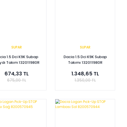
SUPAR
SUPAR
cia 1.5 Dci K9K Subap
Dacia 1.5 Dci K9K Subap
dı Takım 132011980R
Takımı 132011980R
132024905R
132024905R
674,33 TL
1.348,65 TL
675,00 TL
1.350,00 TL
Sepete Ekle
Sepete Ekle