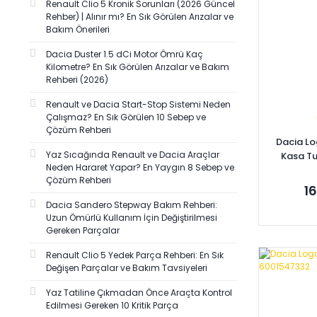
Renault Clio 5 Kronik Sorunları (2026 Güncel
Rehber) | Alınır mı? En Sık Görülen Arızalar ve
Bakım Önerileri
Dacia Duster 1.5 dCi Motor Ömrü Kaç
Kilometre? En Sık Görülen Arızalar ve Bakım
Rehberi (2026)
Renault ve Dacia Start-Stop Sistemi Neden
Çalışmaz? En Sık Görülen 10 Sebep ve
Çözüm Rehberi
Dacia Lo
Yaz Sıcağında Renault ve Dacia Araçlar
Kasa T
Neden Hararet Yapar? En Yaygın 8 Sebep ve
82
Çözüm Rehberi
1
Dacia Sandero Stepway Bakım Rehberi:
Uzun Ömürlü Kullanım İçin Değiştirilmesi
Gereken Parçalar
Renault Clio 5 Yedek Parça Rehberi: En Sık
Se
Değişen Parçalar ve Bakım Tavsiyeleri
Yaz Tatiline Çıkmadan Önce Araçta Kontrol
Edilmesi Gereken 10 Kritik Parça