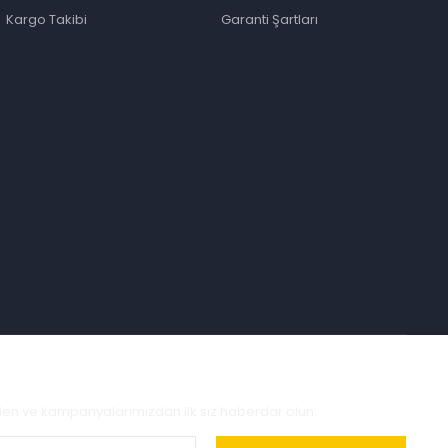
Kargo Takibi
Garanti Şartları
zden ve kampanyalarımızdan ilk siz haberdar olun.