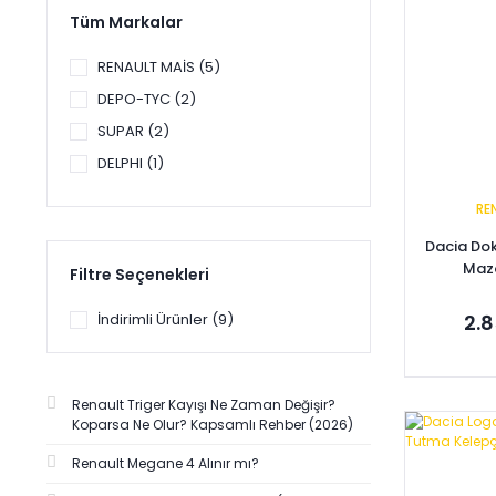
Tüm Markalar
RENAULT MAİS (5)
DEPO-TYC (2)
SUPAR (2)
DELPHI (1)
DÖRTEL (1)
RE
ORJİNAL (1)
Dacia Dok
SAGEMFRANS (1)
Maz
Filtre Seçenekleri
17
SARDES (1)
İndirimli Ürünler (9)
2.8
Renault Triger Kayışı Ne Zaman Değişir?
Koparsa Ne Olur? Kapsamlı Rehber (2026)
Se
Renault Megane 4 Alınır mı?