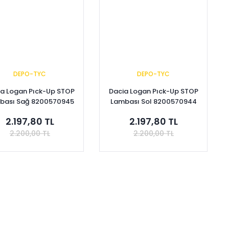
DEPO-TYC
DEPO-TYC
a Logan Pıck-Up STOP
Dacia Logan Pıck-Up STOP
bası Sağ 8200570945
Lambası Sol 8200570944
2.197,80 TL
2.197,80 TL
2.200,00 TL
2.200,00 TL
Sepete Ekle
Sepete Ekle