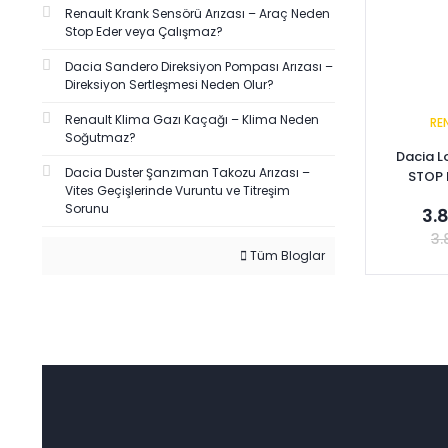
Renault Krank Sensörü Arızası – Araç Neden
Stop Eder veya Çalışmaz?
Dacia Sandero Direksiyon Pompası Arızası –
Direksiyon Sertleşmesi Neden Olur?
Renault Klima Gazı Kaçağı – Klima Neden
RE
Soğutmaz?
Dacia L
Dacia Duster Şanzıman Takozu Arızası –
STOP 
Vites Geçişlerinde Vuruntu ve Titreşim
82
Sorunu
3.
3.
Tüm Bloglar