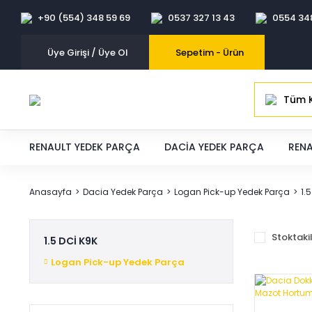
+90 (554) 348 59 69
0537 327 13 43
0554 34
Üye Girişi / Üye Ol
Sepetim -
Ürün
Tüm K
RENAULT YEDEK PARÇA
DACIA YEDEK PARÇA
RENA
Anasayfa
Dacia Yedek Parça
Logan Pick-up Yedek Parça
1.
Stoktaki
1.5 DCİ K9K
Logan Pick-up Yedek Parça