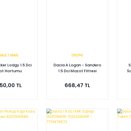
NAULT MAİS
DELPHI
ker Lodgy 1.5 Dci
Dacia A Logan - Sandero
S
ot Hortumu
1.5 Dci Mazot Filtresi
Sa
5126449R
164000884R
50,00 TL
668,47 TL
pete Ekle
Sepete Ekle