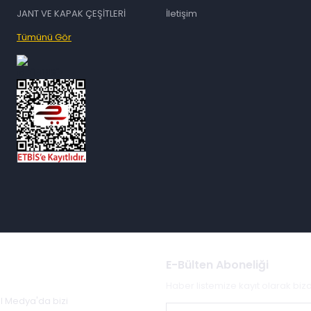
JANT VE KAPAK ÇEŞİTLERİ
İletişim
Tümünü Gör
id="ETBIS">
E-Bülten Aboneliği
Haber listemize kayıt olarak bi
al Medya'da bizi