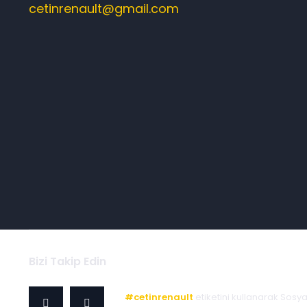
cetinrenault@gmail.com
Bizi Takip Edin
#cetinrenault
etiketini kullanarak Sosy