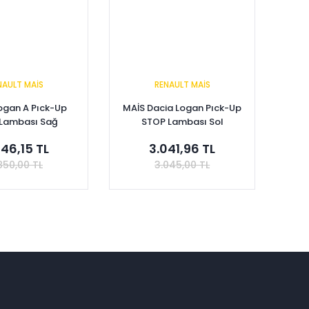
NAULT MAİS
RENAULT MAİS
ogan A Pıck-Up
MAİS Dacia Logan Pıck-Up
Lambası Sağ
STOP Lambası Sol
00570945
8200570944
846,15 TL
3.041,96 TL
850,00 TL
3.045,00 TL
Tükendi
Tükendi