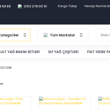
Kargo Takip
Hesap Numaral
8 59 69
0312 278 00 91
ategoriler
Tüm Markalar
ULT YAĞ BAKIM SETLERI
ELF YAĞ ÇEŞITLERI
FIAT YEDEK 
5 DCİ K9K
ler