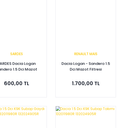
SARDES
RENAULT MAİS
ARDES Dacia Logan
Dacia Logan - Sandero 1.5
ndero 1.5 Dci Mazot
Dci Mazot Filtresi
Filtresi 164000884R
164000884R
600,00 TL
1.700,00 TL
Sepete Ekle
Sepete Ekle