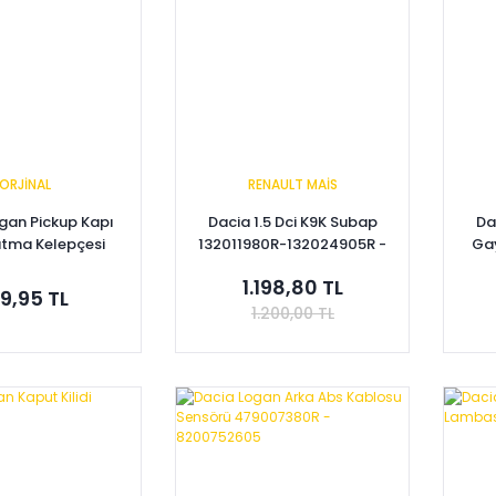
ORJİNAL
RENAULT MAİS
gan Pickup Kapı
Dacia 1.5 Dci K9K Subap
Da
utma Kelepçesi
132011980R-132024905R -
Gay
00581689
7701476572
1.198,80 TL
69,95 TL
1.200,00 TL
pete Ekle
Sepete Ekle