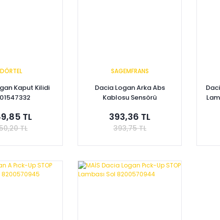
DÖRTEL
SAGEMFRANS
gan Kaput Kilidi
Dacia Logan Arka Abs
Daci
01547332
Kablosu Sensörü
Lam
479007380R -
9,85 TL
393,36 TL
8200752605
50,20 TL
393,75 TL
pete Ekle
Sepete Ekle