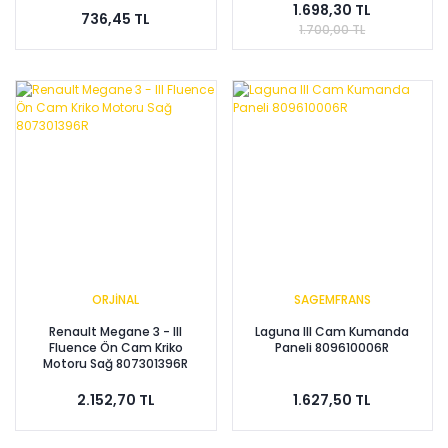
1.698,30 TL
736,45 TL
1.700,00 TL
ORJİNAL
SAGEMFRANS
Renault Megane 3 - III
Laguna III Cam Kumanda
Fluence Ön Cam Kriko
Paneli 809610006R
Motoru Sağ 807301396R
2.152,70 TL
1.627,50 TL