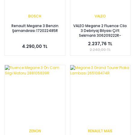
BOSCH
VALEO
Renault Megane 3 Benzin
VALEO Megane 2 Fluence Clio
Şamandırası 172022485R
3 Debriyaj Bilyası Çift
Sekmanlı 306209222R-
8200046102 306202313R
2.237,76 TL
4.290,00 TL
2.240,00 TL
ZENON
RENAULT MAİS