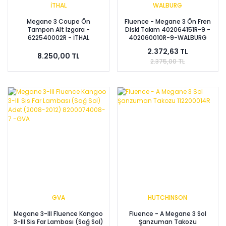
İTHAL
WALBURG
Megane 3 Coupe Ön
Fluence - Megane 3 Ön Fren
Tampon Alt Izgara -
Diski Takım 402064151R-9 -
622540002R - İTHAL
402060010R-9-WALBURG
2.372,63 TL
8.250,00 TL
2.375,00 TL
GVA
HUTCHINSON
Megane 3-III Fluence Kangoo
Fluence - A Megane 3 Sol
3-III Sis Far Lambası (Sağ Sol)
Şanzuman Takozu