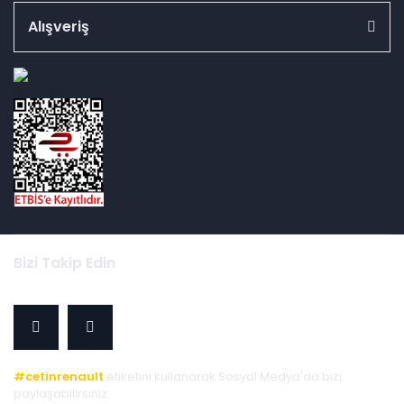
Alışveriş
id="ETBIS">
Bizi Takip Edin
#cetinrenault
etiketini kullanarak Sosyal Medya'da bizi
paylaşabilirsiniz.