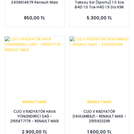
240861467R Renault Mais
Takozu Sol (Sportu) 1.0 Sce
B4D 1.0 Tce H4D 1.5 Dci K9K
112536909R -Mais
850,00 TL
5.300,00 TL
RENAULT MAİS
RENAULT MAİS
CLİO V RADYATÖR HAVA
CLİO V RADYATÖR
YÖNLENDİRİCİ SAĞ -
DAVLUMBAZI - RENAULT MAİS -
215587717R - RENAULT MAİS
215592329R
2.900,00 TL
1.600,00 TL