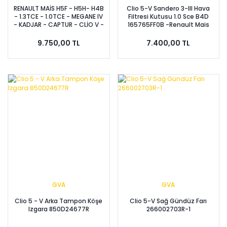
RENAULT MAİS H5F - H5H- H4B
Clio 5-V Sandero 3-III Hava
- 1.3TCE - 1.0TCE - MEGANE IV
Filtresi Kutusu 1.0 Sce B4D
- KADJAR - CAPTUR - CLİO V -
165765FF0B -Renault Mais
Devirdaim - Kasnak - Civata
( GÜÇLENDİRİLMİŞ SET )
9.750,00 TL
7.400,00 TL
210512523R - 210107490R -
7703002788R
GVA
GVA
Clio 5 - V Arka Tampon Köşe
Clio 5-V Sağ Gündüz Farı
Izgara 850D24677R
266002703R-1