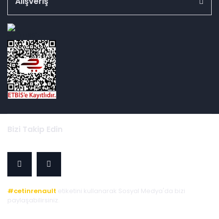
Alışveriş
id="ETBIS">
Bizi Takip Edin
#cetinrenault
etiketini kullanarak Sosyal Medya'da bizi
paylaşabilirsiniz.