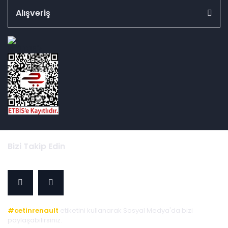
Alışveriş
id="ETBIS">
Bizi Takip Edin
#cetinrenault
etiketini kullanarak Sosyal Medya'da bizi
paylaşabilirsiniz.