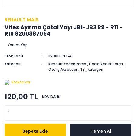
RENAULT MAİS
Vites Ayırma Çatal Yayı JB1-JB3 R9 - R11 -
R19 8200387054
Yorum Yap
Stok Kodu
8200387054
Kategori
Renault Yedek Parça
,
Dacia Yedek Parça
,
Oto İç Aksesuar
,
TY_kategori
Stokta var
120,00 TL
KDV DAHİL
Sepete Ekle
Hemen Al