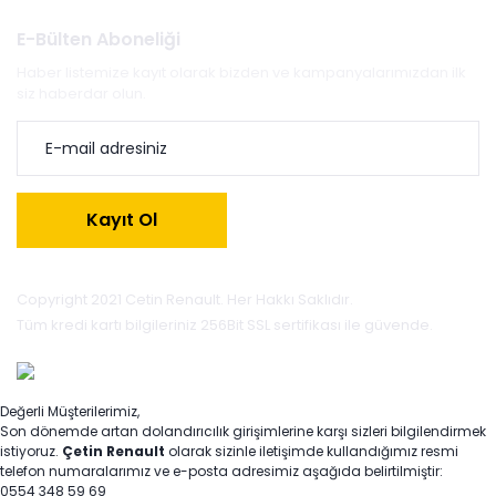
E-Bülten Aboneliği
Haber listemize kayıt olarak bizden ve kampanyalarımızdan ilk
siz haberdar olun.
Kayıt Ol
Copyright 2021 Cetin Renault. Her Hakkı Saklıdır.
Tüm kredi kartı bilgileriniz 256Bit SSL sertifikası ile güvende.
Değerli Müşterilerimiz,
Son dönemde artan dolandırıcılık girişimlerine karşı sizleri bilgilendirmek
istiyoruz.
Çetin Renault
olarak sizinle iletişimde kullandığımız resmi
telefon numaralarımız ve e-posta adresimiz aşağıda belirtilmiştir:
0554 348 59 69