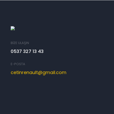
BİZE ULAŞIN
0537 327 13 43
E-POSTA
cetinrenault@gmail.com