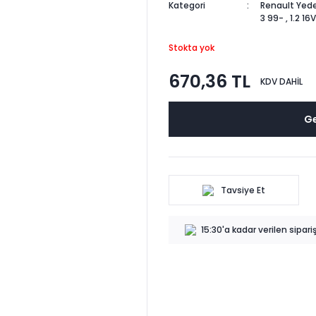
Kategori
Renault Yede
3 99-
,
1.2 16
Stokta yok
670,36 TL
KDV DAHİL
Ge
Tavsiye Et
15:30'a kadar verilen sipar