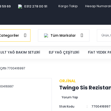
Kargo Takip
Hesap Numaral
8 59 69
0312 278 00 91
ategoriler
Tüm Markalar
ULT YAĞ BAKIM SETLERI
ELF YAĞ ÇEŞITLERI
FIAT YEDEK 
Çiftli 7700416997
ORJİNAL
Twingo Sis Rezista
Yorum Yap
Stok Kodu
7700416997