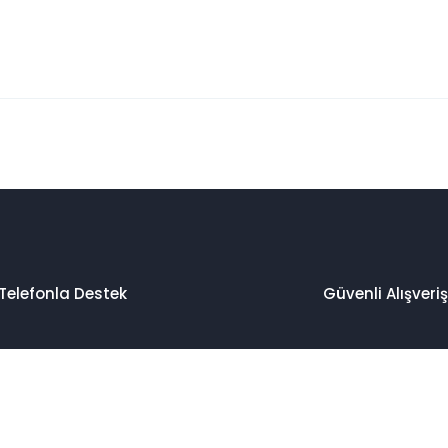
 konularda yetersiz gördüğünüz noktaları öneri formunu kullanarak taraf
Bu ürüne ilk yorumu siz yapın!
Yorum Yaz
Telefonla Destek
Güvenli Alışveriş
Gönder