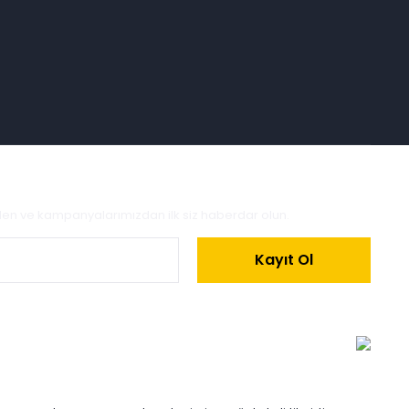
zden ve kampanyalarımızdan ilk siz haberdar olun.
Kayıt Ol