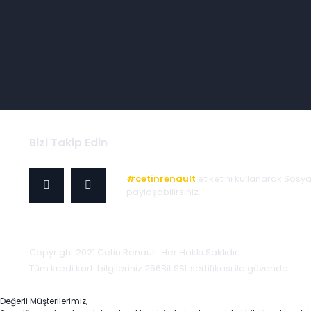
Bizi Takip Edin
#cetinrenault
etiketini kullanarak Sosy
paylaşabilirsiniz.
Copyright 2021 Cetin Renault. Her Hakkı Saklıdır.
Tüm kredi kartı bilgileriniz 256Bit SSL sertifikası ile güvende.
Değerli Müşterilerimiz,