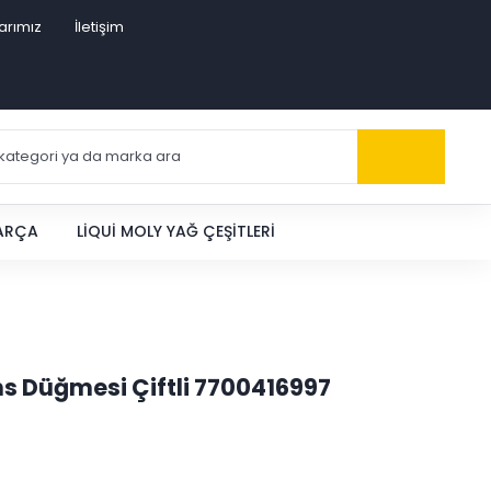
arımız
İletişim
PARÇA
LIQUI MOLY YAĞ ÇEŞITLERI
ns Düğmesi Çiftli 7700416997