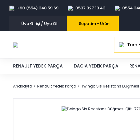
+90 (554) 348 59 69
0537 327 13 43
0554 34
Üye Girişi / Üye Ol
Sepetim -
Ürün
Tüm K
RENAULT YEDEK PARÇA
DACIA YEDEK PARÇA
RENA
Anasayfa
Renault Yedek Parça
Twingo Sis Rezistans Düğmesi 