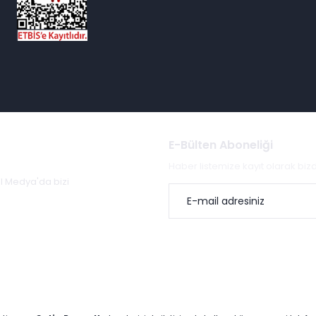
E-Bülten Aboneliği
Haber listemize kayıt olarak bi
al Medya'da bizi