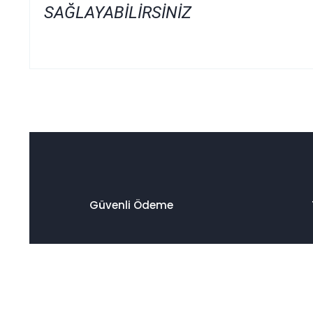
SAĞLAYABİLİRSİNİZ
Bu ürünün fiyat bilgisi, resim, ürün açıklamalarında ve diğer
Görüş ve önerileriniz için teşekkür ederiz.
Ürün resmi kalitesiz, bozuk veya görüntülenemiyor.
Ürün açıklamasında eksik bilgiler bulunuyor.
Ürün bilgilerinde hatalar bulunuyor.
Ürün fiyatı diğer sitelerden daha pahalı.
Güvenli Ödeme
Bu ürüne benzer farklı alternatifler olmalı.