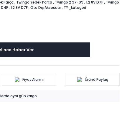
k Parça
,
Twingo Yedek Parça
,
Twingo 2 97-99
,
1.2 8V D7F
,
Twingo
V D4F
,
1.2 8V D7F
,
Oto Dış Aksesuar
,
TY_kategori
lince Haber Ver
Fiyat Alarmı
Ürünü Paylaş
işlerde aynı gün kargo